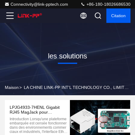
Connectivity@link-pptech.com
+86-180-18026686530
Citation
les solutions
Maison
>
LA CHINE LINK-PP INT'L TECHNOLOGY CO., LIMITED Cas De Société
LPJG4933-7HENL Gigabit
RJ45 MagJack pour
BeagleBone Green Eco
Introduction Lorsqu'une plateforme
Industrial Embedded Designs
embarquée est censée fonctionner
dans des environnements commer
ciaux et industriels, l'interface Ether