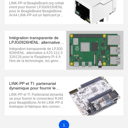
LPJG0933HENL pour
LINK-PP et BeagleBoard.org collab
BeagleBone AI-64
orent pour fournir LPJG0933HENL
pour le BeagleBoard BeagleBone
AI-64 LINK-PP est un fabricant prof
essionnel de télécommunications
magnétiques et de composants de
réseau. Cette prise modulaire RJ4
5 prend en charge les vitesses de t
ransmission 100/1000 Base-T. ...
Intégration transparente de
LPJG0926HENL: alternative à
A70-112-331N126 pour le
Intégration transparente de LPJG0
Raspberry Pi 4
926HENL: alternative à A70-112-3
31N126 pour le Raspberry Pi 4 À
l'ère de la technologie, les gens so
nt très excités par le potentiel du R
aspberry Pi 4. Son faible coût et sa
taille compacte le rendent populair
e parmi les amateurs de bricolage.
Même les développeurs ...
LINK-PP et TI: partenariat
dynamique pour fournir le
connecteur RJ45 pour le
LINK-PP et TI: Partenariat dynamiq
BeagleBone AI-64
ue pour fournir le connecteur RJ45
pour BeagleBone AI-64 LINK-PP d
éveloppe et fabrique des connecte
urs RJ45 depuis 26 ans.et des serv
ices opportuns et ont gagné de no
mbreux clients à l'étrangerNotre ob
jectif à long terme est de fournir d'e
1
xcellents connecteurs RJ45 ...