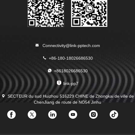
Connectivity@link-pptech.com
+86-180-18026686530
+8618026686530
link-pp7
SECTEUR du sud Huizhou 516229 CHINE de Zhongkai de ville de
ChenJiang de route de NO54 Jinhu