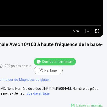
Auto
Picture-
Fullscre
in-
Picture
âle Avec 10/100 à haute fréquence de la base-
Contact maintenant
239 points de vue
Partager
ormateur de Magnetics de gigabit
 SMD, Rohs Numéro de pièce LINK-PP LP5004ANL Numéro de pièce
orts - Je ne ...
Vue davantage
Laissez un message.