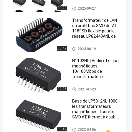
POE LAN Transformer
00:28
2025-09-27
Transformateur de LAN
du profil bas SMD de VT-
1189SD flexible pour le
réseau LP82440ANL de
en
PDH
Transformateurs magnétique
00:49
2024-08-19
s discrets
H1102HL | Audio et signal
magnétiques
10/100Mbps de
transformateurs
d'Ethernet de LP1102NL
Transformateurs magnétique
00:28
2021-07-23
s discrets
Base de LP5012NL 1000 -
les transformateurs
magnétiques discrets
SMD d'Ethernet à double
accès de T apprêtent Pin
du support 48
Transformateurs magnétique
00:12
2023-04-06