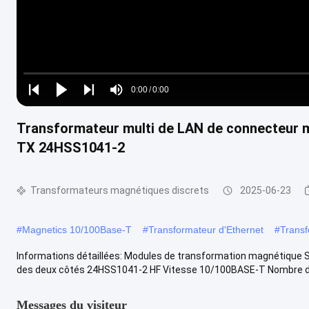
Loaded
:
0%
0:00
/
0:00
Play
Play
Play
Mute
Current
Duration
next
next
Transformateur multi de LAN de connecteur m
Time
TX 24HSS1041-2
Transformateurs magnétiques discrets
2025-06-23
#
Magnetics 10/100Base-T
#
Transformateur d'Ethernet
#
Transf
Informations détaillées: Modules de transformation magnétique
des deux côtés 24HSS1041-2 HF Vitesse 10/100BASE-T Nombre de p
Messages du visiteur