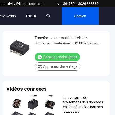
nnectivity@link-pptech.com
+86-180-18026686530
énements
Citation
French
Transformateur multi de LAN de
connecteur mâle Avec 10/100 à haute
fréquence de la base-TX 24HSS1041-2
Contact maintenant
Apprenez davantage
Vidéos connexes
Le système de
traitement des données
est basé sur les normes
IEEE 802.3.