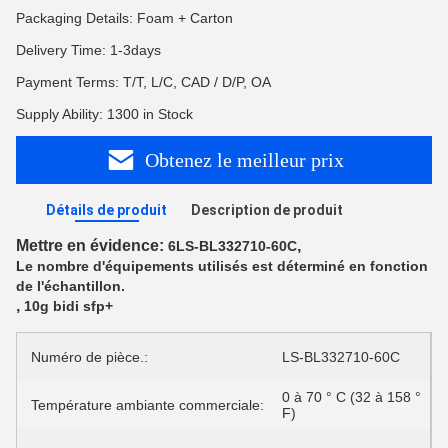
Packaging Details: Foam + Carton
Delivery Time: 1-3days
Payment Terms: T/T, L/C, CAD / D/P, OA
Supply Ability: 1300 in Stock
Obtenez le meilleur prix
Détails de produit
Description de produit
Mettre en évidence:
,
6LS‑BL332710‑60C
Le nombre d'équipements utilisés est déterminé en fonction
de l'échantillon.
,
10g bidi sfp+
Numéro de pièce.:
LS‑BL332710‑60C
0 à 70 ° C (32 à 158 °
Température ambiante commerciale:
F)