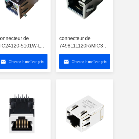
onnecteur de
connecteur de
IC24120-5101W-LF3
7498111120R/MIC38121-
MT RJ45/profil bas
5356X-LF3 SMT RJ45
IC24121-5101W-LF3
avec
Obtenez le meilleur prix
Obtenez le meilleur prix
10/100/1000Mbps