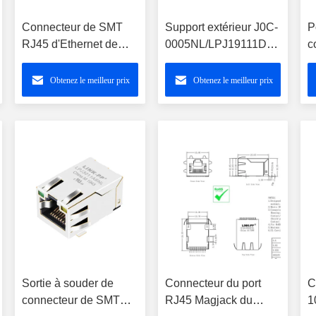
Connecteur de SMT
Support extérieur J0C-
P
RJ45 d'Ethernet de
0005NL/LPJ19111DNL
c
MTJ-88TX1-FS-M4T-
magnétiques Rj45 1x1
1
SMT-TR avec 10/100
10/100Base-TX
M
Obtenez le meilleur prix
Obtenez le meilleur prix
base-T LPJ19111DNL
M
Sortie à souder de
Connecteur du port
C
connecteur de SMT
RJ45 Magjack du
1