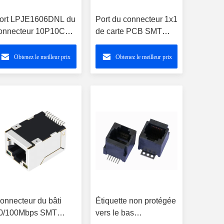
ort LPJE1606DNL du
Port du connecteur 1x1
onnecteur 10P10C
de carte PCB SMT
x1 d'ARJ11A-MASD-
RJ45 de J0C-0004NLT
U-2 SMT RJ45
sans LED
Obtenez le meilleur prix
Obtenez le meilleur prix
agjack
LPJ19113CNL
onnecteur du bâti
Étiquette non protégée
0/100Mbps SMT
vers le bas