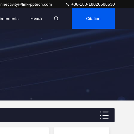
nnectivity@link-pptech.com
+86-180-18026686530
énements
Citation
French
5