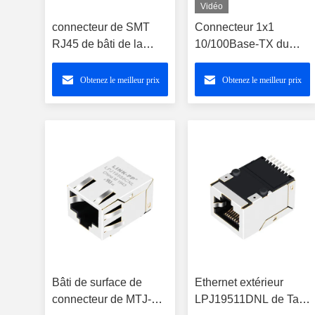
Vidéo
connecteur de SMT
Connecteur 1x1
RJ45 de bâti de la
10/100Base-TX du
surface 1500Vrms pour
support extérieur Rj45
le PC Mainboard J0C-
de J0C-0005NLT
Obtenez le meilleur prix
Obtenez le meilleur prix
0006NL
magnétique
Bâti de surface de
Ethernet extérieur
connecteur de MTJ-
LPJ19511DNL de Tab