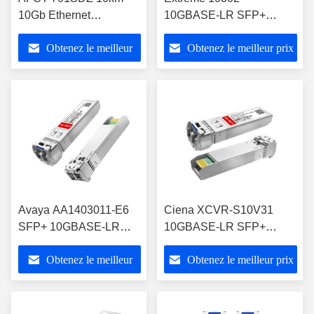
10Gb Ethernet
10GBASE-LR SFP+
Transcepteur SFP+
Module émetteur-
Obtenez le meilleur
Obtenez le meilleur prix
1310nm DFB Laser
récepteur à longue portée
de 10 km
prix
Avaya AA1403011-E6
Ciena XCVR-S10V31
SFP+ 10GBASE-LR
10GBASE-LR SFP+
Jusqu'à 10 km sur SMF
Transcepteur 1310nm
Obtenez le meilleur
Obtenez le meilleur prix
10km SMF LC
prix