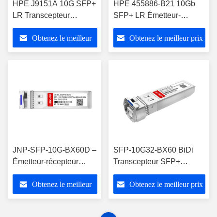
HPE J9151A 10G SFP+
HPE 455886-B21 10Gb
LR Transcepteur
SFP+ LR Émetteur-
1310nm 10km à fibre
récepteur Distance
Obtenez le meilleur
Obtenez le meilleur prix
mono-mode
maximale 10 km
prix
JNP-SFP-10G-BX60D –
SFP-10G32-BX60 BiDi
Émetteur-récepteur
Transcepteur SFP+
SFP+ BiDi 60km
1330nmTX/1270nmRX
Obtenez le meilleur
Obtenez le meilleur prix
10GBASE-BX-D
60km
prix