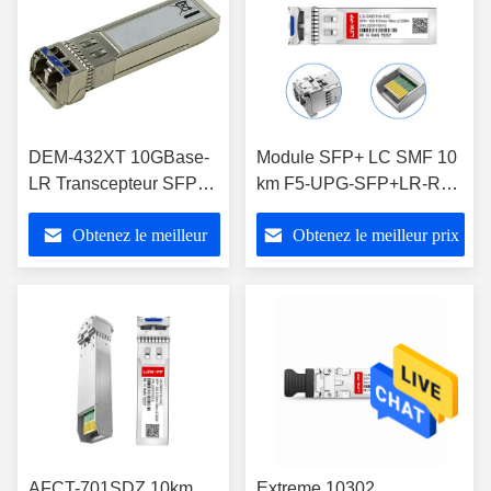
DEM-432XT 10GBase-
Module SFP+ LC SMF 10
LR Transcepteur SFP+
km F5-UPG-SFP+LR-R
10Gbps Mode unique
pour systèmes F5 BIG-IP
Obtenez le meilleur
Obtenez le meilleur prix
10km
prix
AFCT-701SDZ 10km
Extreme 10302