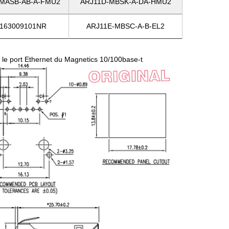
MASB-AB-A-FMU2
ARJ11D-MBSK-A-DA-HMU2
163009101NR
ARJ11E-MBSC-A-B-EL2
e port Ethernet du Magnetics 10/100base-t