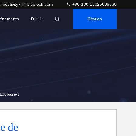
nnectivity@link-pptech.com
+86-180-18026686530
énements
Citation
French
100base-t
ce de