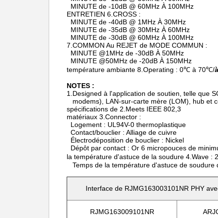
MINUTE de -10dB @ 60MHz À 100MHz
ENTRETIEN 6.CROSS :
MINUTE de -40dB @ 1MHz À 30MHz
MINUTE de -35dB @ 30MHz À 60MHz
MINUTE de -30dB @ 60MHz À 100MHz
7.COMMON Au REJET de MODE COMMUN :
MINUTE @1MHz de -30dB À 50MHz
MINUTE @50MHz de -20dB À 150MHz
température ambiante 8.Operating : 0℃ à 70℃/
NOTES :
1.Designed à l'application de soutien, telle qu
modems), LAN-sur-carte mère (LOM), hub et 
spécifications de 2.Meets IEEE 802,3
matériaux 3.Connector :
Logement : UL94V-0 thermoplastique
Contact/bouclier : Alliage de cuivre
Électrodéposition de bouclier : Nickel
Dépôt par contact : Or 6 micropouces de minimu
la température d'astuce de la soudure 4.Wave
Temps de la température d'astuce de soudure
Interface de RJMG163003101NR PHY avec R
RJMG163009101NR
ARJ