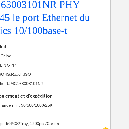
63003101NR PHY
45 le port Ethernet du
cs 10/100base-t
duit
a Chine
 LINK-PP
L,ROHS,Reach,ISO
èle: RJMG163003101NR
paiement et d'expédition
mande min: 50/500/1000/25K
age: 50PCS/Tray, 1200pcs/Carton