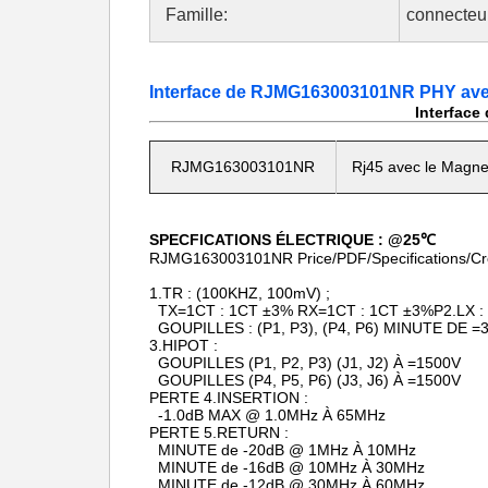
Famille:
connecteur
Interface de RJMG163003101NR PHY avec 
Interface
RJMG163003101NR
Rj45 avec le Magne
SPECFICATIONS ÉLECTRIQUE : @25℃
RJMG163003101NR Price/PDF/Specifications/Cr
1.TR : (100KHZ, 100mV) ;
TX=1CT : 1CT ±3% RX=1CT : 1CT ±3%P2.LX : (P
GOUPILLES : (P1, P3), (P4, P6) MINUTE DE =
3.HIPOT :
GOUPILLES (P1, P2, P3) (J1, J2) À =1500V
GOUPILLES (P4, P5, P6) (J3, J6) À =1500V
PERTE 4.INSERTION :
-1.0dB MAX @ 1.0MHz À 65MHz
PERTE 5.RETURN :
MINUTE de -20dB @ 1MHz À 10MHz
MINUTE de -16dB @ 10MHz À 30MHz
MINUTE de -12dB @ 30MHz À 60MHz