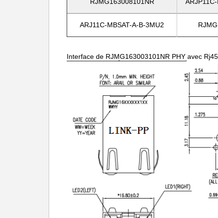
RJMG163008101NR
ARJP11C-
ARJ11C-MBSAT-A-B-3MU2
RJMG
Interface de RJMG163003101NR PHY avec Rj45 l