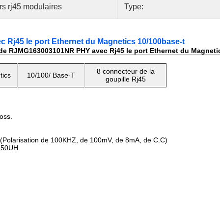
s rj45 modulaires
Type:
Rj45 le port Ethernet du Magnetics 10/100base-t
 de RJMG163003101NR PHY avec Rj45 le port Ethernet du Magneti
8 connecteur de la
tics
10/100/ Base-T
goupille Rj45
oss.
olarisation de 100KHZ, de 100mV, de 8mA, de C.C)
350UH