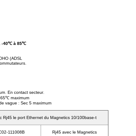
à -40℃ à 85℃
e SOHO (ADSL
commutateurs.
m. En contact secteur.
 : 265℃ maximum
 de vague : Sec 5 maximum
j45 le port Ethernet du Magnetics 10/100base-t
C02-111008B
Rj45 avec le Magnetics