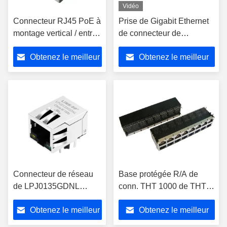
Vidéo
Connecteur RJ45 PoE à
Prise de Gigabit Ethernet
montage vertical / entrée
de connecteur de
supérieure
LPJK6064AONL
Obtenez le meilleur
Obtenez le meilleur
1000Base-T POE RJ45
prix
prix
Connecteur de réseau
Base protégée R/A de
de LPJ0135GDNL
conn. THT 1000 de THT
RJ45, connecteur SK02-
Rj45 Poe Magjack J0B-
Obtenez le meilleur
Obtenez le meilleur
111008POENL de RJ45
0368NL 2x8 - T avec le
Poe
POE