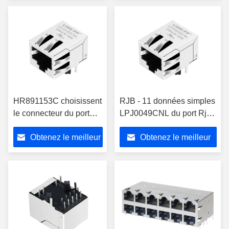
prix
prix
HR891153C choisissent
RJB - 11 données simples
le connecteur du port
LPJ0049CNL du port Rj45
Rj45 POE ont protégé
POE Jack modulaire
Obtenez le meilleur
Obtenez le meilleur
10/100 base - Tx
10/100M de D 01 A.C. 12
LPJ0162CNL
prix
prix