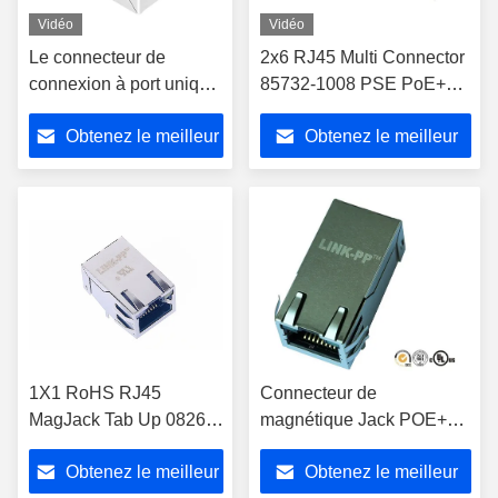
Vidéo
Vidéo
Le connecteur de
2x6 RJ45 Multi Connector
connexion à port unique
85732-1008 PSE PoE+
PoE RJ45
activé avec LED
Obtenez le meilleur
Obtenez le meilleur
LPJG0926HENL
prix
prix
1X1 RoHS RJ45
Connecteur de
MagJack Tab Up 0826-
magnétique Jack POE+
1X1T-57-F Bel
RJ45 de gigabit, la
Obtenez le meilleur
Obtenez le meilleur
Magnétiques
température prolongée