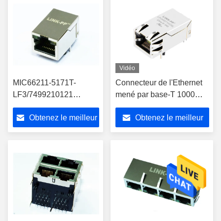
Vidéo
MIC66211-5171T-
Connecteur de l'Ethernet
LF3/7499210121
mené par base-T 1000
Connecteur RJ45 PoE
Rj45 Lan Jack Industrial
Obtenez le meilleur
Obtenez le meilleur
Pont redresseur
RJ45 POE de port de
LPJ4049HDNL
JXD7-0601NL 1x1
prix
prix