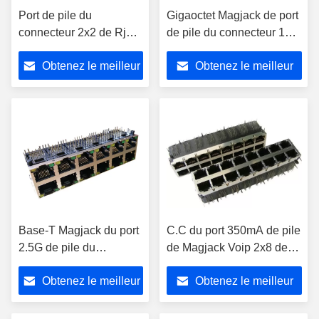
Port de pile du
Gigaoctet Magjack de port
connecteur 2x2 de Rj45
de pile du connecteur 1X4
POE avec la base-T
de J0N-0012NL Rj45 POE
Obtenez le meilleur
Obtenez le meilleur
1000 LPJG27082CNL
magnétique
prix
prix
Base-T Magjack du port
C.C du port 350mA de pile
2.5G de pile du
de Magjack Voip 2x8 de
connecteur 2x6 de J0B-
gigaoctet de Rj45 POE
Obtenez le meilleur
Obtenez le meilleur
2015NL Rj45 POE
Pinout 0854-2X8R-66-F
prix
prix