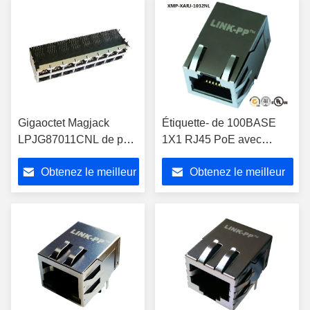
Gigaoctet Magjack
Étiquette- de 100BASE
LPJG87011CNL de port
1X1 RJ45 PoE avec
de pile du connecteur
l'entrée latérale protégée,
Obtenez le meilleur
Obtenez le meilleur
2x8 de J0B-0388NL
XMP-XARJ-1032NL
Rj45 POE
prix
prix