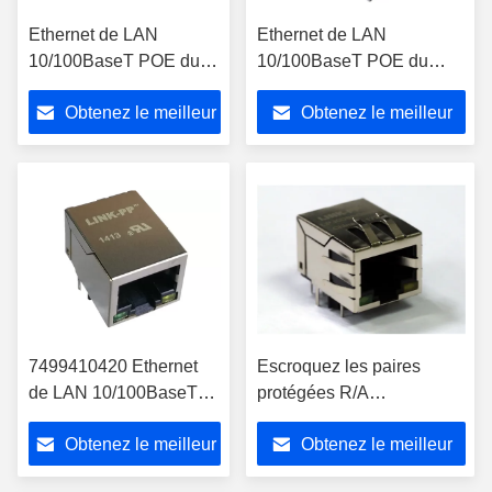
Ethernet de LAN
Ethernet de LAN
10/100BaseT POE du
10/100BaseT POE du
connecteur WE-RJ45 de
connecteur WE-RJ45 de
Obtenez le meilleur
Obtenez le meilleur
7499211121A RJ45
7499211002A RJ45 POE
POE RJ45
RJ45
prix
prix
7499410420 Ethernet
Escroquez les paires
de LAN 10/100BaseT
protégées R/A
POE+ du connecteur
10/100Base-Tx du
Obtenez le meilleur
Obtenez le meilleur
WE-RJ45 de RJ45
magnétique 1x1 W/LED
POE+ RJ45
700mA Eah de Rj45
prix
prix