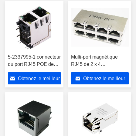
POE+
5-2337995-1 connecteur
Multi-port magnétique
du port RJ45 POE de
RJ45 de 2 x 4
LPJ17444AHNL 2X1
ports/connecteur RM4-
Obtenez le meilleur
Obtenez le meilleur
104ADV1F en métal de
POE
prix
prix