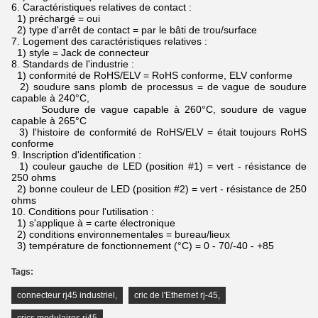
6.
Caractéristiques relatives de contact :
1) préchargé = oui
2) type d'arrêt de contact = par le bâti de trou/surface
7.
Logement des caractéristiques relatives :
1) style = Jack de connecteur
8.
Standards de l'industrie :
1) conformité de RoHS/ELV = RoHS conforme, ELV conforme
2) soudure sans plomb de processus = de vague de soudure
capable à 240°C,
Soudure de vague capable à 260°C, soudure de vague
capable à 265°C
3) l'histoire de conformité de RoHS/ELV = était toujours RoHS
conforme
9.
Inscription d'identification :
1) couleur gauche de LED (position #1) = vert - résistance de
250 ohms
2) bonne couleur de LED (position #2) = vert - résistance de 250
ohms
10.
Conditions pour l'utilisation :
1) s'applique à = carte électronique
2) conditions environnementales = bureau/lieux
3) température de fonctionnement (°C) = 0 - 70/-40 - +85
Tags:
connecteur rj45 industriel
,
cric de l'Ethernet rj-45
,