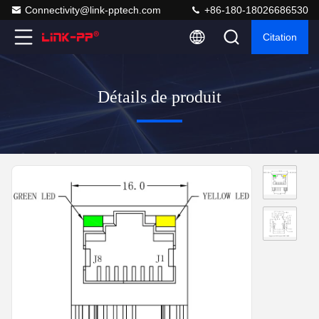
Connectivity@link-pptech.com
+86-180-18026686530
Citation
Détails de produit