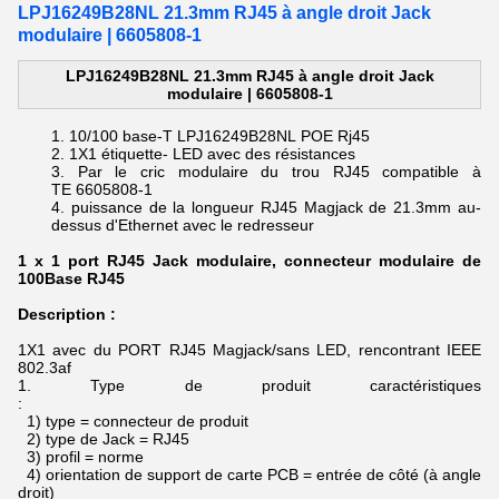
LPJ16249B28NL 21.3mm RJ45 à angle droit Jack
modulaire | 6605808-1
LPJ16249B28NL 21.3mm RJ45 à angle droit Jack
modulaire | 6605808-1
10/100 base-T
LPJ16249B28NL POE Rj45
1X1 étiquette- LED avec des résistances
Par le
cric modulaire du
trou
RJ45 compatible à
TE
6605808-1
puissance
de la longueur
RJ45 Magjack de
21.3mm
au-
dessus d'Ethernet avec le redresseur
1 x 1 port RJ45 Jack modulaire, connecteur modulaire de
100Base RJ45
Description :
1X1 avec du PORT RJ45 Magjack/sans LED, rencontrant IEEE
802.3af
1.
Type de produit caractéristiques
:
1) type = connecteur de produit
2) type de Jack = RJ45
3) profil = norme
4) orientation de support de carte PCB = entrée de côté (à angle
droit)