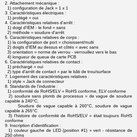
2.
Attachement mécanique :
1) configuration de Jack = 1 x 1
3.
Caractéristiques électriques :
1) protégé = oui
4.
Caractéristiques relatives d'arrêt :
1) doigt d'IEM - le fond = sans
2) méthode = soudure d'arrêt
5.
Caractéristiques relatives de corps :
1) la configuration de port = choisissent/multi
2) doigts d'IEM au dessus et côtés = avec sans
3) orientation = norme de verrou - verrouillez vers le bas
4) longueur de queue de carte PCB
6.
Caractéristiques relatives de contact :
1) préchargé = oui
2) type d'arrêt de contact = par le bâti de trou/surface
7.
Logement des caractéristiques relatives :
1) style = Jack de connecteur
8.
Standards de l'industrie :
1) conformité de RoHS/ELV = RoHS conforme, ELV conforme
2) soudure sans plomb de processus = de vague de soudure
capable à 240°C,
Soudure de vague capable à 260°C, soudure de vague
capable à 265°C
3) l'histoire de conformité de RoHS/ELV = était toujours RoHS
conforme
9.
Inscription d'identification :
1) couleur gauche de LED (position #1) = vert - résistance de
250 ohms