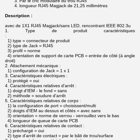
Par le
cric modulaire du
trou
RJ45
longueur
RJ45 Magjack de
21,25 millimètres
Description :
avec de 1X1 RJ45 Magjack/sans LED, rencontrant IEEE 802.3u
1.
Type de produit caractéristiques
:
1) type = connecteur de produit
2) type de Jack = RJ45
3) profil = norme
4) orientation de support de carte PCB = entrée de côté (à angle
droit)
2.
Attachement mécanique :
1) configuration de Jack = 1 x 1
3.
Caractéristiques électriques :
1) protégé = oui
4.
Caractéristiques relatives d'arrêt :
1) doigt d'IEM - le fond = sans
2) méthode = soudure d'arrêt
5.
Caractéristiques relatives de corps :
1) la configuration de port = choisissent/multi
2) doigts d'IEM au dessus et côtés = avec sans
3) orientation = norme de verrou - verrouillez vers le bas
4) longueur de queue de carte PCB
6.
Caractéristiques relatives de contact :
1) préchargé = oui
2) type d'arrêt de contact = par le bâti de trou/surface