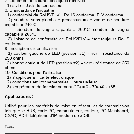
7.
Logement des caractéristiques relatives :
1) style = Jack de connecteur
8.
Standards de l'industrie :
1) conformité de RoHS/ELV = RoHS conforme, ELV conforme
2) soudure sans plomb de processus = de vague de soudure
capable à 240°C,
Soudure de vague capable à 260°C, soudure de vague
capable à 265°C
3) l'histoire de conformité de RoHS/ELV = était toujours RoHS
conforme
9.
Inscription d'identification :
1) couleur gauche de LED (position #1) = vert - résistance de
250 ohms
2) bonne couleur de LED (position #2) = vert - résistance de 250
ohms
10.
Conditions pour l'utilisation :
1) s'applique à = carte électronique
2) conditions environnementales = bureau/lieux
3) température de fonctionnement (°C) = 0 - 70/-40 - +85
Applications :
Utilisé pour les matériels de mise en réseau et de transmission
tels que le HUB, carte PC, commutateur, routeur, PC Mainboard,
CSAD, PDH, téléphone d'IP, modem de xDSL
Tags: