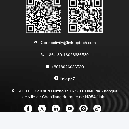
Connectivity@link-pptech.com
+86-180-18026686530
+8618026686530
link-pp7
SECTEUR du sud Huizhou 516229 CHINE de Zhongkai
de ville de ChenJiang de route de NO54 Jinhu
Bonne qualité de la Chine rj45 Jack modulaire Fournisseur.