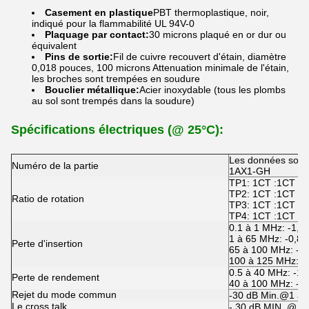
Casement en plastique
PBT thermoplastique, noir,
indiqué pour la flammabilité UL 94V-0
Plaquage par contact:
30 microns plaqué en or dur ou
équivalent
Pins de sortie:
Fil de cuivre recouvert d'étain, diamètre
0,018 pouces, 100 microns Attenuation minimale de l'étain,
les broches sont trempées en soudure
Bouclier métallique:
Acier inoxydable (tous les plombs
au sol sont trempés dans la soudure)
Spécifications électriques (@ 25°C):
Les données sont f
Numéro de la partie
1AX1-GH
TP1: 1CT :1CT ±
TP2: 1CT :1CT ±
Ratio de rotation
TP3: 1CT :1CT ±
TP4: 1CT :1CT ±
0.1 à 1 MHz: -1,
1 à 65 MHz: -0,8
Perte d'insertion
65 à 100 MHz: -1
100 à 125 MHz: -
0.5 à 40 MHz: -18
Perte de rendement
40 à 100 MHz: -12
Rejet du mode commun
-30 dB Min.@1 à
Le cross talk
- 30 dB MIN. @ 1