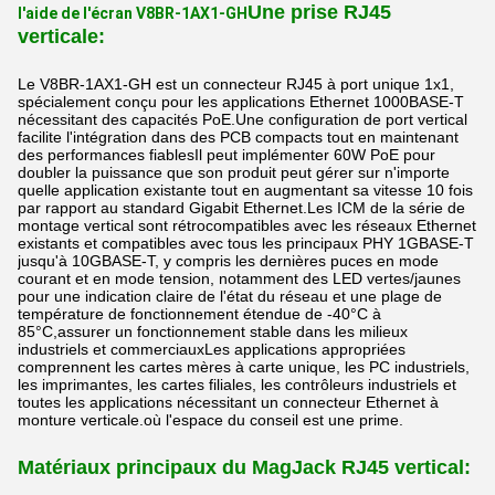
Une prise RJ45
l'aide de l'écran V8BR-1AX1-GH
verticale:
Le V8BR-1AX1-GH est un connecteur RJ45 à port unique 1x1,
spécialement conçu pour les applications Ethernet 1000BASE-T
nécessitant des capacités PoE.Une configuration de port vertical
facilite l'intégration dans des PCB compacts tout en maintenant
des performances fiablesIl peut implémenter 60W PoE pour
doubler la puissance que son produit peut gérer sur n'importe
quelle application existante tout en augmentant sa vitesse 10 fois
par rapport au standard Gigabit Ethernet.Les ICM de la série de
montage vertical sont rétrocompatibles avec les réseaux Ethernet
existants et compatibles avec tous les principaux PHY 1GBASE-T
jusqu'à 10GBASE-T, y compris les dernières puces en mode
courant et en mode tension, notamment des LED vertes/jaunes
pour une indication claire de l'état du réseau et une plage de
température de fonctionnement étendue de -40°C à
85°C,assurer un fonctionnement stable dans les milieux
industriels et commerciauxLes applications appropriées
comprennent les cartes mères à carte unique, les PC industriels,
les imprimantes, les cartes filiales, les contrôleurs industriels et
toutes les applications nécessitant un connecteur Ethernet à
monture verticale.où l'espace du conseil est une prime.
Matériaux principaux du MagJack RJ45 vertical: