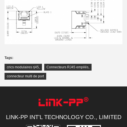
Tags:
crics modulaires rj45
,
Connecteurs RJ45 empilés
,
connecteur multi de port
LINK-PP INT'L TECHNOLOGY CO., LIMITED