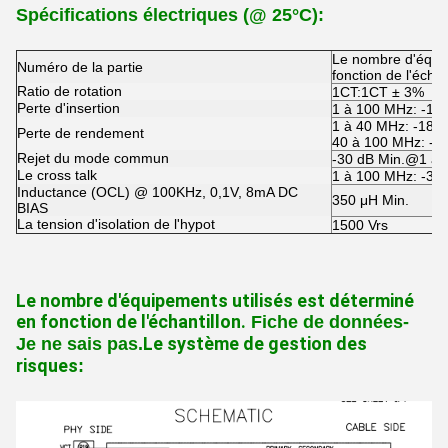
Spécifications électriques (@ 25°C):
Le nombre d'équip
Numéro de la partie
fonction de l'échan
Ratio de rotation
1CT:1CT ± 3%
Perte d'insertion
1 à 100 MHz: -1,
1 à 40 MHz: -18 d
Perte de rendement
40 à 100 MHz: -12
Rejet du mode commun
-30 dB Min.@1 à
Le cross talk
1 à 100 MHz: -30
Inductance (OCL) @ 100KHz, 0,1V, 8mA DC
350 μH Min.
BIAS
La tension d'isolation de l'hypot
1500 Vrs
Le nombre d'équipements utilisés est déterminé
en fonction de l'échantillon.
Fiche de données
-
Le système de gestion des
Je ne sais pas.
risques
: