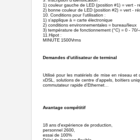
9. Inscription d'identification :
1) couleur gauche de LED (position #1) = vert -
2) bonne couleur de LED (position #2) = vert - r
10. Conditions pour l'utilisation :
1) s'applique à = carte électronique
2) conditions environnementales = bureau/lieux
3) température de fonctionnement (°C) = 0 - 70/-
11.Hipot :
MINUTE 1500Vrms
Demandes d'utilisateur de terminal
Utilisé pour les matériels de mise en réseau e
xDSL,
solutions de centre d'appels, boïtiers un
commutateur rapide d'Ethernet…
Avantage compétitif
18 ans d'expérience de production,
personnel 2600,
essai de 100%