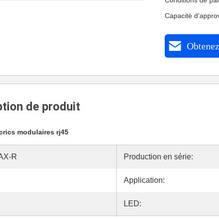
Conditions de pa
Capacité d'appr
Obtenez 
tion de produit
crics modulaires rj45
AX-R
Production en série:
Application:
LED: