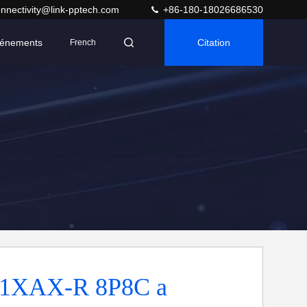
nnectivity@link-pptech.com
+86-180-18026686530
énements
Citation
French
11XAX-R 8P8C a