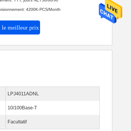
iement: TTT, jours NET30/60/90
ovisionnement: 4200K-PCS/Month
le meilleur prix
LPJ4011ADNL
10/100Base-T
Facultatif