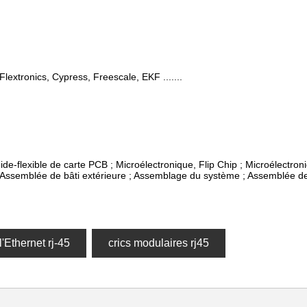
 Flextronics, Cypress, Freescale, EKF .......
de-flexible de carte PCB ; Microélectronique, Flip Chip ; Microélectro
; Assemblée de bâti extérieure ; Assemblage du système ; Assemblée de
l'Ethernet rj-45
crics modulaires rj45