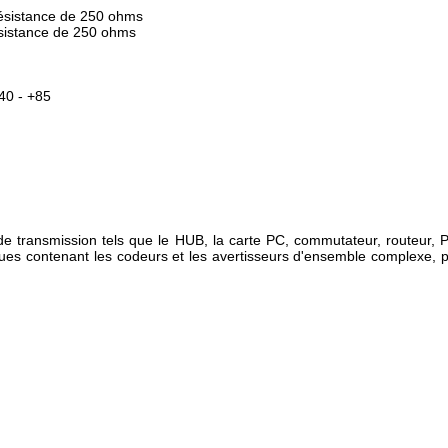
 résistance de 250 ohms
ésistance de 250 ohms
40 - +85
t de transmission tels que le HUB, la carte PC, commutateur, routeu
iques contenant les codeurs et les avertisseurs d'ensemble complexe, 