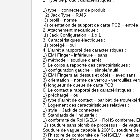
1. Type de produit caractéristiques :
1) type = connecteur de produit
2) Jack Type = RJ45
3) profil = norme
4) orientation de support de carte PCB = entrée la
2. Attachement mécanique :
1) Jack Configuration = 1 x 1
3. Caractéristiques électriques :
1) protégé = oui
4. L'arrêt a rapporté des caractéristiques :
1) EMI Finger - inférieure = sans
2) méthode = soudure d'arrêt
5. Le corps a rapporté des caractéristiques :
1) configuration gauche = simple/multi
2) EMI Fingers au dessus et côtés = avec sans
3) orientation = norme de verrou - verrouillez ver
4) longueur de queue de carte PCB
6. Le contact a rapporté des caractéristiques :
1) préchargé = oui
2) type d'arrêt de contact = par bâti de trou/extér
7. Logement des caractéristiques relatives :
1) style = Jack de connecteur
8. Standards de l'industrie :
1) conformité de RoHS/ELV = RoHS conforme, E
2) soudure sans plomb de processus = de vague
Soudure de vague capable à 260°C, soudure de
3) l'histoire de conformité de RoHS/ELV = était 