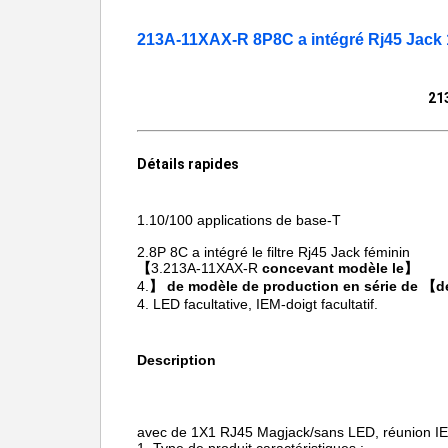
213A-11XAX-R 8P8C a intégré Rj45 Jac
21
Détails rapides
1.10/100
applications de base-T
2.8P 8C
a intégré le filtre Rj45 Jack féminin
【
3.213A-11XAX-R
concevant modèle le】
4.
】 de modèle de production en série de 【d
4. LED facultative, IEM-doigt facultatif.
Description
avec de 1X1 RJ45 Magjack/sans LED, réunion IE