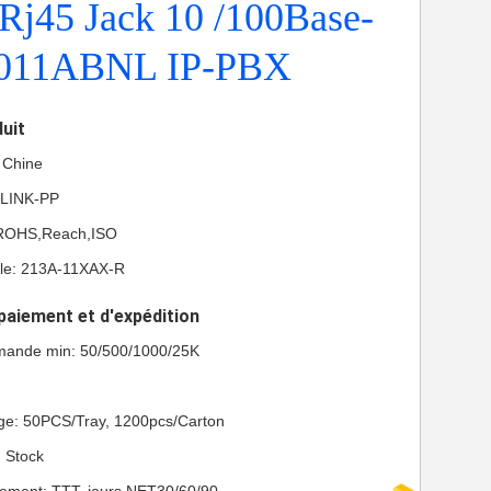
 Rj45 Jack 10 /100Base-
4011ABNL IP-PBX
duit
a Chine
 LINK-PP
L,ROHS,Reach,ISO
le: 213A-11XAX-R
paiement et d'expédition
mande min: 50/500/1000/25K
age: 50PCS/Tray, 1200pcs/Carton
: Stock