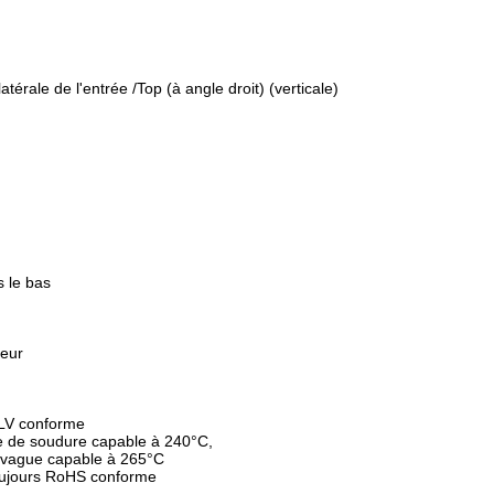
térale de l'entrée /Top (à angle droit) (verticale)
s le bas
ieur
LV conforme
 de soudure capable à 240°C,
 vague capable à 265°C
toujours RoHS conforme