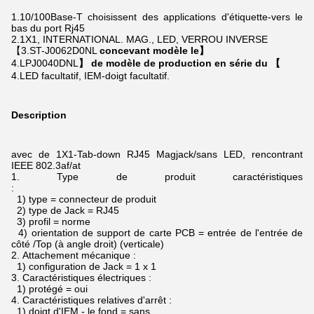
1.10/100Base-T
choisissent des applications d'étiquette-vers le
bas du port Rj45
2.1X1, INTERNATIONAL. MAG., LED, VERROU INVERSE
【3.ST-J0062D0NL
concevant modèle le】
4.LPJ0040DNL
】 de modèle de production en série du 【
4.LED facultatif, IEM-doigt facultatif.
Description
avec de 1X1-Tab-down RJ45 Magjack/sans LED, rencontrant
IEEE 802.3af/at
1.
Type de produit caractéristiques
:
1) type = connecteur de produit
2) type de Jack = RJ45
3) profil = norme
4) orientation de support de carte PCB = entrée de l'entrée de
côté /Top (à angle droit) (verticale)
2.
Attachement mécanique :
1) configuration de Jack = 1 x 1
3.
Caractéristiques électriques :
1) protégé = oui
4.
Caractéristiques relatives d'arrêt :
1) doigt d'IEM - le fond = sans