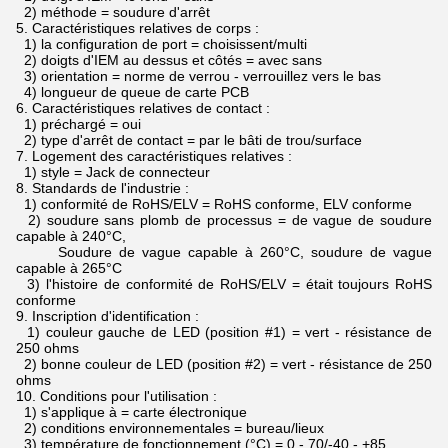
2) méthode = soudure d'arrêt
5.
Caractéristiques relatives de corps :
1) la configuration de port = choisissent/multi
2) doigts d'IEM au dessus et côtés = avec sans
3) orientation = norme de verrou - verrouillez vers le bas
4) longueur de queue de carte PCB
6.
Caractéristiques relatives de contact :
1) préchargé = oui
2) type d'arrêt de contact = par le bâti de trou/surface
7.
Logement des caractéristiques relatives :
1) style = Jack de connecteur
8.
Standards de l'industrie :
1) conformité de RoHS/ELV = RoHS conforme, ELV conforme
2) soudure sans plomb de processus = de vague de soudure
capable à 240°C,
Soudure de vague capable à 260°C, soudure de vague
capable à 265°C
3) l'histoire de conformité de RoHS/ELV = était toujours RoHS
conforme
9.
Inscription d'identification :
1) couleur gauche de LED (position #1) = vert - résistance de
250 ohms
2) bonne couleur de LED (position #2) = vert - résistance de 250
ohms
10.
Conditions pour l'utilisation :
1) s'applique à = carte électronique
2) conditions environnementales = bureau/lieux
3) température de fonctionnement (°C) = 0 - 70/-40 - +85