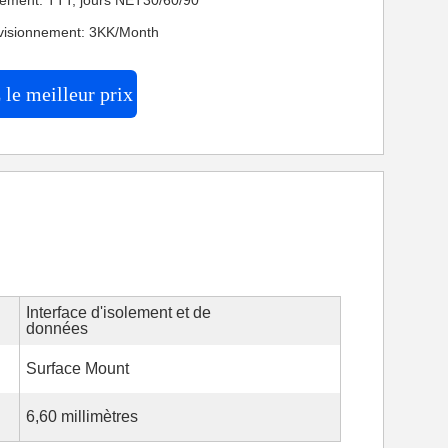
iement: TTT, jours NET30/60/90
visionnement: 3KK/Month
le meilleur prix
Interface d'isolement et de
données
Surface Mount
6,60 millimètres