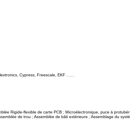
lextronics, Cypress, Freescale, EKF .......
blée Rigide-flexible de carte PCB ; Microélectronique, puce à protubé
'Assemblée de trou ; Assemblée de bâti extérieure ; Assemblage du sys