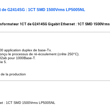
bit de G2414SG : 1CT SMD 1500Vrms LP5005NL
sformateur 1CT de G2414SG Gigabit Ethernet : 1CT SMD 1500Vrm
00 application duplex de base-Tx.
 conçu le processus de ré-écoulement (crête 250°C).
802ab pour 1000Base-T.
ie 5.
e la production
rnet : 1CT SMD 1500Vrms LP5005NL