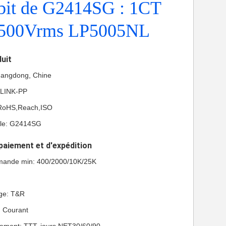
abit de G2414SG : 1CT
500Vrms LP5005NL
duit
Guangdong, Chine
 LINK-PP
L,RoHS,Reach,ISO
le: G2414SG
paiement et d'expédition
mande min: 400/2000/10K/25K
age: T&R
n: Courant