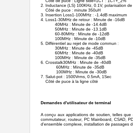
Côté de puce : Ligne side=1CT : 1CT+_2%
2.
Inductance (LS) 100KHz, 0.1V, polarisation d
Côté de puce : minute 350uH
3.
Insertion Loss1-100MHz : -1.4dB maximum
4.
Loss1-30MHz de retour : Minute de -16dB
40MHz : Minute de -14.4dB
50MHz : Minute de -13.1dB
60-80MHz : Minute de -12dB
100MHz : Minute de -10dB
5.
Différentiel au rejet de mode commun :
30MHz : Minute de -45dB
60MHz : Minute de -40dB
100MHz : Minute de -35dB
6.
Crosstalk30MHz : Minute de -40dB
60MHz : Minute de -35dB
100MHz : Minute de -30dB
7.
Salut-pot : 1500Vrms, 0.5mA, 1Sec
Côté de puce à la ligne côté
Demandes d'utilisateur de terminal
A conçu aux applications de soutien, telles q
commutateur, routeur, PC Mainboard, CSAD, PD
d'ensemble complexe, installation de passages 