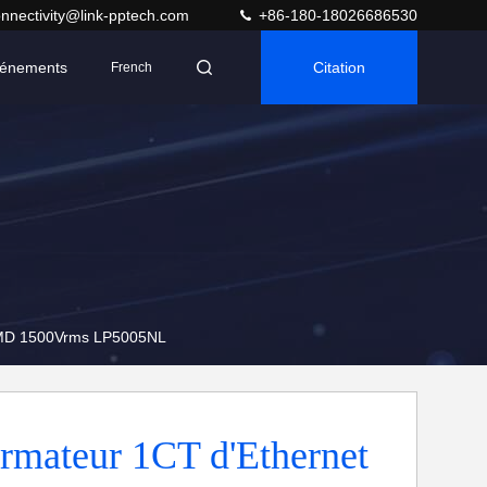
nnectivity@link-pptech.com
+86-180-18026686530
énements
Citation
French
 SMD 1500Vrms LP5005NL
rmateur 1CT d'Ethernet