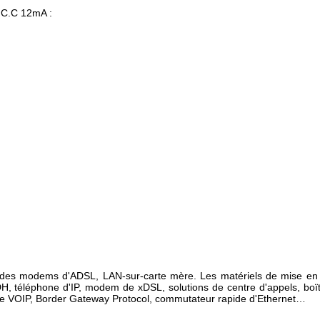
e C.C 12mA :
ue des modems d'ADSL, LAN-sur-carte mère.
Les matériels de
mise en
H, téléphone d'IP, modem de xDSL,
solutions de centre d'appels, boï
de VOIP, Border Gateway Protocol, commutateur rapide d'Ethernet…