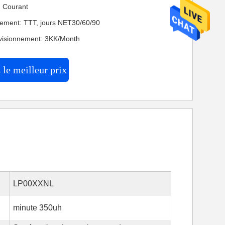
n: Courant
iement: TTT, jours NET30/60/90
visionnement: 3KK/Month
le meilleur prix
LP00XXNL
minute 350uh