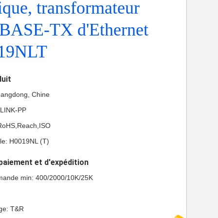
que, transformateur
 BASE-TX d'Ethernet
019NLT
duit
Guangdong, Chine
 LINK-PP
L,RoHS,Reach,ISO
e: H0019NL (T)
paiement et d'expédition
mande min: 400/2000/10K/25K
age: T&R