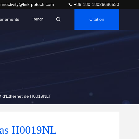
nnectivity@link-pptech.com
+86-180-18026686530
énements
Citation
French
X d'Ethernet de H0019NLT
 bas H0019NL