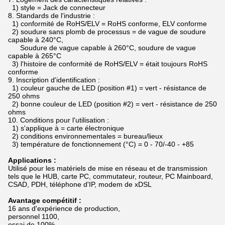
1) style = Jack de connecteur
8.
Standards de l'industrie :
1) conformité de RoHS/ELV = RoHS conforme, ELV conforme
2) soudure sans plomb de processus = de vague de soudure
capable à 240°C,
Soudure de vague capable à 260°C, soudure de vague
capable à 265°C
3) l'histoire de conformité de RoHS/ELV = était toujours RoHS
conforme
9.
Inscription d'identification :
1) couleur gauche de LED (position #1) = vert - résistance de
250 ohms
2) bonne couleur de LED (position #2) = vert - résistance de 250
ohms
10.
Conditions pour l'utilisation :
1) s'applique à = carte électronique
2) conditions environnementales = bureau/lieux
3) température de fonctionnement (°C) = 0 - 70/-40 - +85
Applications :
Utilisé pour les matériels de mise en réseau et de transmission
tels que le HUB, carte PC, commutateur, routeur, PC Mainboard,
CSAD, PDH, téléphone d'IP, modem de xDSL
Avantage compétitif :
16 ans d'expérience de production,
personnel 1100,
essai de 100%