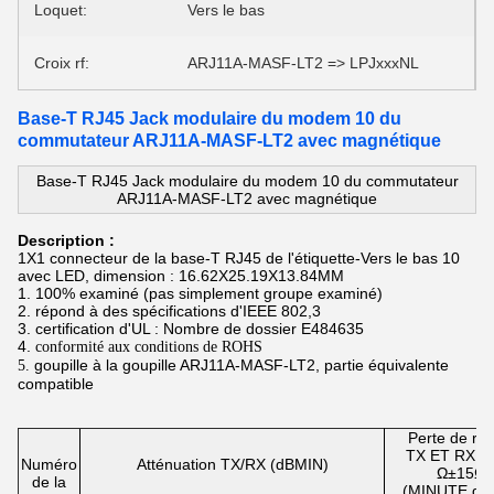
Loquet:
Vers le bas
Croix rf:
ARJ11A-MASF-LT2 => LPJxxxNL
Base-T RJ45 Jack modulaire du modem 10 du
commutateur ARJ11A-MASF-LT2 avec magnétique
Base-T RJ45 Jack modulaire du modem 10 du commutateur
ARJ11A-MASF-LT2 avec magnétique
Description :
1X1 connecteur de la base-T RJ45 de l'étiquette-Vers le bas 10
avec LED, dimension : 16.62X25.19X13.84MM
1. 100% examiné (pas simplement groupe examiné)
2.
répond à des spécifications d'IEEE 802,3
3.
certification d'UL : Nombre de dossier E484635
4.
conformité aux conditions de ROHS
goupille à
la
goupille
ARJ11A-MASF-LT2
, partie équivalente
5.
compatible
Perte de ret
TX ET RX@
Numéro
Atténuation TX/RX (dBMIN)
Ω±15Ω
de la
(MINUTE de