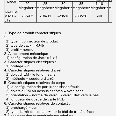
pièce
20
25
30
35
1-10
5
Mégahertz
Mégahertz
Mégahertz
Mégahertz
Mégahertz
Még
ARJ11A-
MASF-
-5/-4.2
-18/-11
-28/-16
-33/-26
-40
LT2
1.
Type de produit caractéristiques
:
1) type = connecteur de produit
2) type de Jack = RJ45
3) profil = norme
2.
Attachement mécanique :
1) configuration de Jack = 1 x 1
3.
Caractéristiques électriques :
1) protégé = oui
4.
Caractéristiques relatives d'arrêt :
1) doigt d'IEM - le fond = sans
2) méthode = soudure d'arrêt
5.
Caractéristiques relatives de corps :
1) la configuration de port = choisissent/multi
2) doigts d'IEM au dessus et côtés = avec sans
3) orientation = norme de verrou - verrouillez vers le bas
4) longueur de queue de carte PCB
6.
Caractéristiques relatives de contact :
1) préchargé = oui
2) type d'arrêt de contact = par le bâti de trou/surface
7.
Logement des caractéristiques relatives :