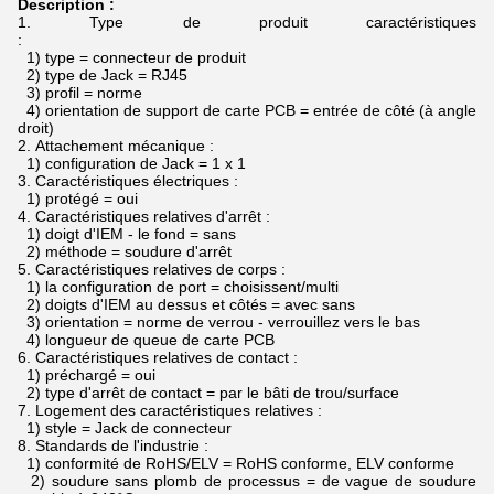
Description :
1.
Type de produit caractéristiques
:
1) type = connecteur de produit
2) type de Jack = RJ45
3) profil = norme
4) orientation de support de carte PCB = entrée de côté (à angle
droit)
2.
Attachement mécanique :
1) configuration de Jack = 1 x 1
3.
Caractéristiques électriques :
1) protégé = oui
4.
Caractéristiques relatives d'arrêt :
1) doigt d'IEM - le fond = sans
2) méthode = soudure d'arrêt
5.
Caractéristiques relatives de corps :
1) la configuration de port = choisissent/multi
2) doigts d'IEM au dessus et côtés = avec sans
3) orientation = norme de verrou - verrouillez vers le bas
4) longueur de queue de carte PCB
6.
Caractéristiques relatives de contact :
1) préchargé = oui
2) type d'arrêt de contact = par le bâti de trou/surface
7.
Logement des caractéristiques relatives :
1) style = Jack de connecteur
8.
Standards de l'industrie :
1) conformité de RoHS/ELV = RoHS conforme, ELV conforme
2) soudure sans plomb de processus = de vague de soudure