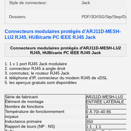
Style de connecteur:
Jack
Dossiers:
PDF/3D/ISG/Stp/Step/Dat
Connecteurs modulaires protégés d'ARJ11D-MESH-
LU2 RJ45, HUB/carte PC IEEE RJ45 Jack
Connecteurs modulaires protégés d'ARJ11D-MESH-LU2
RJ45, HUB/carte PC IEEE RJ45 Jack
1.
1 x 1 port
RJ45
Jack modulaire
2.
connecteur
RJ45
à angle droit
3.
commutez, le routeur
RJ45 Jack
4.
téléphone d'IP, connecteur du modem
RJ45
de xDSL
5.
les aperçus gratuits sont disponibles
Série de fabricant
ARJ11D-MESH-LU2
Élément de montage
ENTRÉE LATÉRALE
Nombre de fonctions
1
Température de fonctionnement
0 À 70/-40 85
noyaux
4
Inductance primaire
350
Rapport de tours (NP : NS)
1:1 ; 1:1