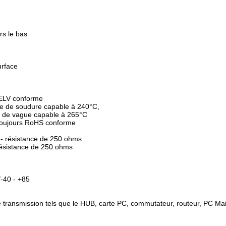
rs le bas
urface
 ELV conforme
e de soudure capable à 240°C,
 de vague capable à 265°C
 toujours RoHS conforme
 - résistance de 250 ohms
résistance de 250 ohms
-40 - +85
 de transmission tels que le HUB, carte PC, commutateur, routeur, PC