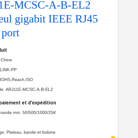
11E-MCSC-A-B-EL2
eul gigabit IEEE RJ45
 port
duit
a Chine
 LINK-PP
L,ROHS,Reach,ISO
le: ARJ11E-MCSC-A-B-EL2
paiement et d'expédition
mande min: 50/500/1000/25K
ge: Plateau, bande et bobine