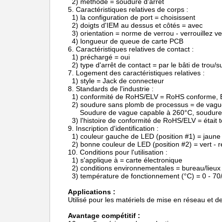
2) méthode = soudure d'arrêt
5.
Caractéristiques relatives de corps :
1) la configuration de port = choisissent
2) doigts d'IEM au dessus et côtés = avec
3) orientation = norme de verrou - verrouillez ve
4) longueur de queue de carte PCB
6.
Caractéristiques relatives de contact :
1) préchargé = oui
2) type d'arrêt de contact = par le bâti de trou/s
7.
Logement des caractéristiques relatives :
1) style = Jack de connecteur
8.
Standards de l'industrie :
1) conformité de RoHS/ELV = RoHS conforme,
2) soudure sans plomb de processus = de vagu
Soudure de vague capable à 260°C, soudure
3) l'histoire de conformité de RoHS/ELV = était
9.
Inscription d'identification :
1) couleur gauche de LED (position #1) = jaune
2) bonne couleur de LED (position #2) = vert - 
10.
Conditions pour l'utilisation :
1) s'applique à = carte électronique
2) conditions environnementales = bureau/lieux
3) température de fonctionnement (°C) = 0 - 70/
Applications :
Utilisé pour les matériels de mise en réseau et
Avantage compétitif :