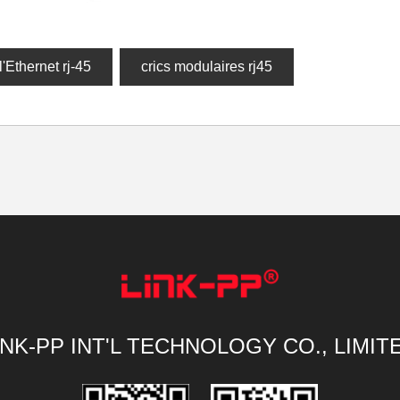
l'Ethernet rj-45
crics modulaires rj45
INK-PP INT'L TECHNOLOGY CO., LIMIT