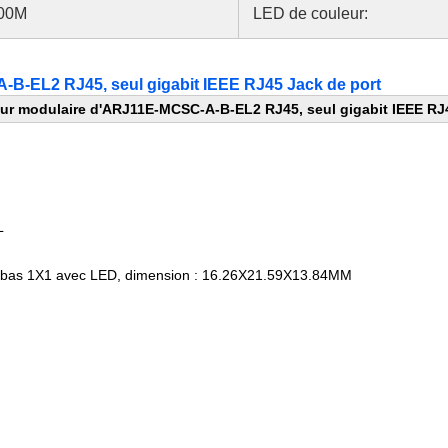
000M
LED de couleur:
B-EL2 RJ45, seul gigabit IEEE RJ45 Jack de port
r modulaire d'ARJ11E-MCSC-A-B-EL2 RJ45, seul gigabit IEEE RJ4
L
 le bas 1X1 avec LED, dimension : 16.26X21.59X13.84MM
istiques :