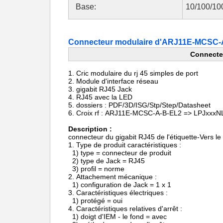
Base:
10/100/1
Connecteur modulaire d'ARJ11E-MCSC-A-
Connecteu
1.
Cric modulaire du rj 45 simples de port
2.
Module d'interface réseau
3. gigabit RJ45 Jack
4. RJ45 avec la LED
5.
dossiers : PDF/3D/ISG/Stp/Step/Datasheet
6.
Croix rf :
ARJ11E-MCSC-A-B-EL2 => LPJxxxN
Description :
connecteur du gigabit RJ45 de l'étiquette-Vers
1.
Type de produit caractér
1) type = connecteur de produit
2) type de Jack = RJ45
3) profil = norme
2.
Attachement mécanique :
1) configuration de Jack = 1 x 1
3.
Caractéristiques électriques :
1) protégé = oui
4.
Caractéristiques relatives d'arrêt :
1) doigt d'IEM - le fond = avec