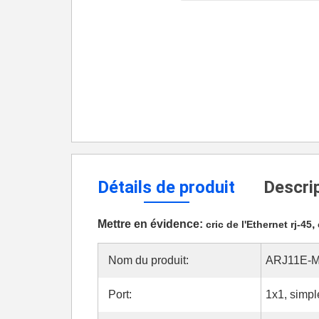
Détails de produit
Descrip
Mettre en évidence:
,
cric de l'Ethernet rj-45
Nom du produit:
ARJ11E-M
Port:
1x1, simpl