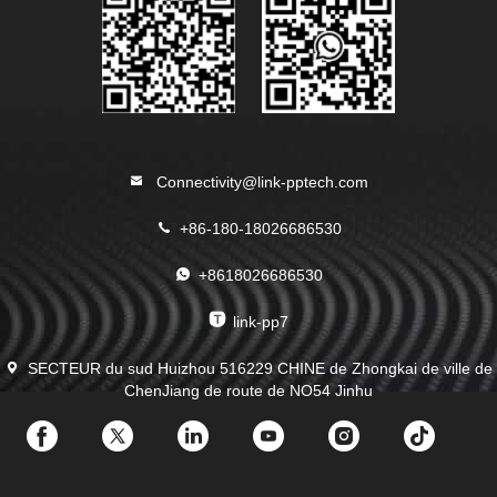
Connectivity@link-pptech.com
+86-180-18026686530
+8618026686530
link-pp7
SECTEUR du sud Huizhou 516229 CHINE de Zhongkai de ville de
ChenJiang de route de NO54 Jinhu