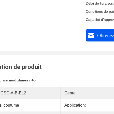
Délai de livraiso
Conditions de pa
Capacité d'appr
Obtenez 
tion de produit
crics modulaires rj45
CSC-A-B-EL2
Genre:
e, coutume
Application: