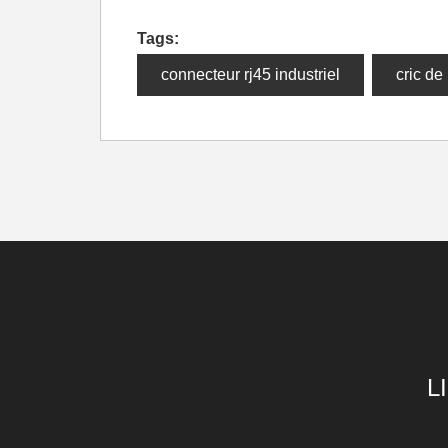
Tags:
connecteur rj45 industriel
cric de 
L