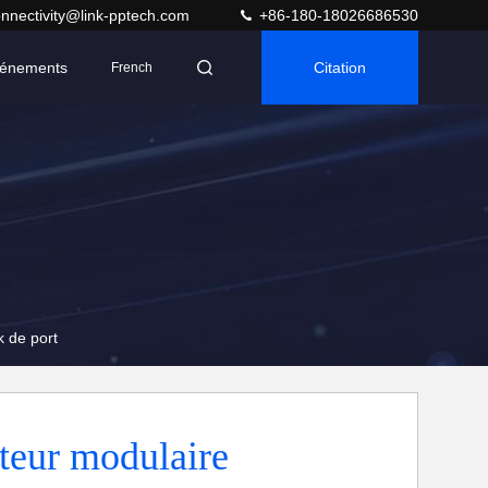
nnectivity@link-pptech.com
+86-180-18026686530
énements
Citation
French
 de port
teur modulaire