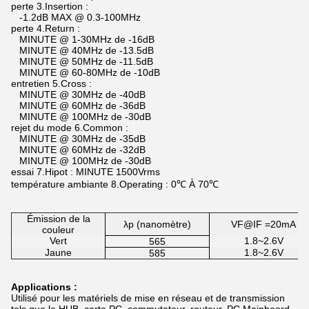
perte 3.Insertion :
-1.2dB MAX @ 0.3-100MHz
perte 4.Return :
MINUTE @ 1-30MHz de -16dB
MINUTE @ 40MHz de -13.5dB
MINUTE @ 50MHz de -11.5dB
MINUTE @ 60-80MHz de -10dB
entretien 5.Cross :
MINUTE @ 30MHz de -40dB
MINUTE @ 60MHz de -36dB
MINUTE @ 100MHz de -30dB
rejet du mode 6.Common :
MINUTE @ 30MHz de -35dB
MINUTE @ 60MHz de -32dB
MINUTE @ 100MHz de -30dB
essai 7.Hipot : MINUTE 1500Vrms
température ambiante 8.Operating : 0℃ À 70℃
Émission de la
λp (nanomètre)
VF@IF =20mA
couleur
Vert
1.8~2.6V
565
Jaune
1.8~2.6V
585
Applications :
Utilisé pour les matériels de mise en réseau et de transmission