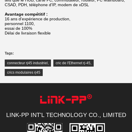
tels que le HUB, carte PC, commutateur, routeur, PC Mainboard,
CSAD, PDH, téléphone d'IP, modem de xDSL
Avantage compétitif :
16 ans d'expérience de production,
personnel 1100,
essai de 100%
Délai de livraison flexible
Tags:
connecteur rj45 industriel
,
cric de l'Ethernet rj-45
,
crics modulaires rj45
LINK-PP INT'L TECHNOLOGY CO., LIMITED