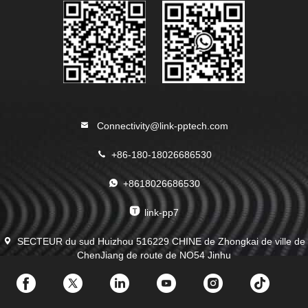
Connectivity@link-pptech.com
+86-180-18026686530
+8618026686530
link-pp7
SECTEUR du sud Huizhou 516229 CHINE de Zhongkai de ville de
ChenJiang de route de NO54 Jinhu