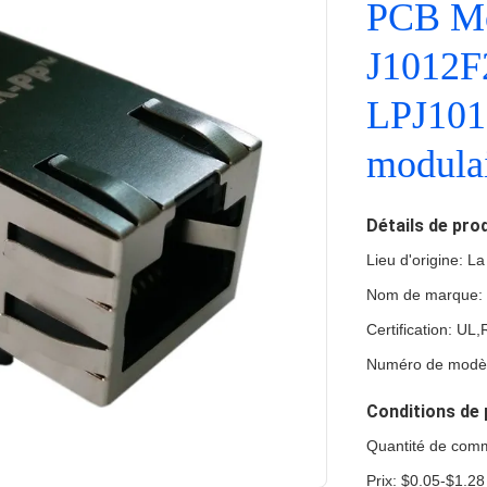
PCB Mon
J1012F
LPJ101
modula
Détails de pro
Lieu d'origine: L
Nom de marque:
Certification: U
Numéro de modè
Conditions de 
Quantité de com
Prix: $0.05-$1.28