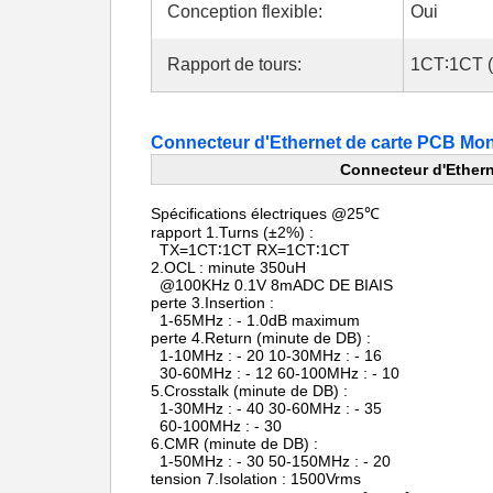
Conception flexible:
Oui
Rapport de tours:
1CT∶1CT 
Connecteur d'Ethernet de carte PCB Mo
Connecteur d'Ethern
Spécifications électriques @25℃
rapport 1.Turns (±2%) :
TX=1CT∶1CT RX=1CT∶1CT
2.OCL : minute 350uH
@100KHz 0.1V 8mADC DE BIAIS
perte 3.Insertion :
1-65MHz : - 1.0dB maximum
perte 4.Return (minute de DB) :
1-10MHz : - 20 10-30MHz : - 16
30-60MHz : - 12 60-100MHz : - 10
5.Crosstalk (minute de DB) :
1-30MHz : - 40 30-60MHz : - 35
60-100MHz : - 30
6.CMR (minute de DB) :
1-50MHz : - 30 50-150MHz : - 20
tension 7.Isolation : 1500Vrms