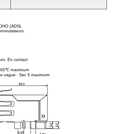
e SOHO (ADSL
ommutateurs.
um. En contact
 : 265℃ maximum
de vague : Sec 5 maximum