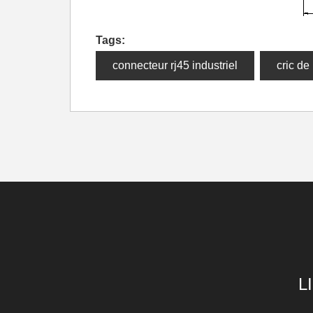
Tags:
connecteur rj45 industriel
cric de 
L