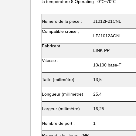
la température 8.Operating : 0℃~70℃.
Numéro de la pièce :
J1012F21CNL
Compatible croisé ;
LPJ1012AGNL
Fabricant
LINK-PP
Vitesse :
10/100 base-T
Taille (millimètre)
13,5
Longueur (millimètre)
25,4
Largeur (millimètre)
16,25
Nombre de port :
1
Rapport de tours (NP :