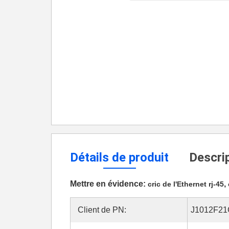
Détails de produit
Descrip
Mettre en évidence:
,
cric de l'Ethernet rj-45
Client de PN:
J1012F2