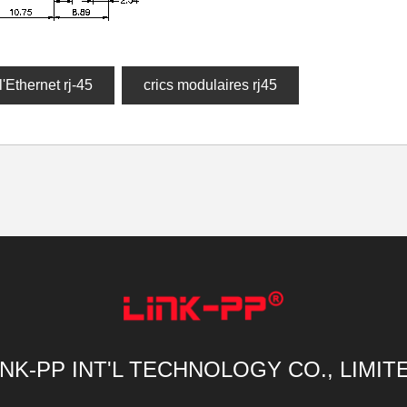
l'Ethernet rj-45
crics modulaires rj45
INK-PP INT'L TECHNOLOGY CO., LIMIT