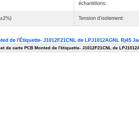
échantillons:
(±2%)
Tension d'isolement:
nted de l'Étiquette- J1012F21CNL de LPJ1012AGNL Rj45 Ja
et de carte PCB Monted de l'étiquette- J1012F21CNL de LPJ1012