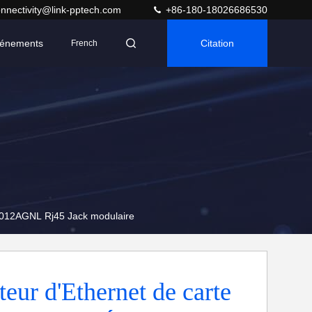
nnectivity@link-pptech.com
+86-180-18026686530
énements
Citation
French
1012AGNL Rj45 Jack modulaire
eur d'Ethernet de carte