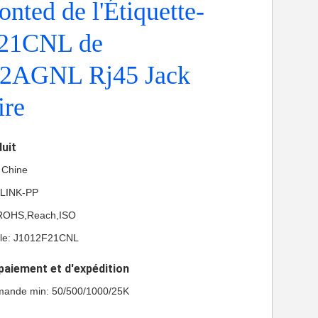
ted de l'Étiquette-
21CNL de
2AGNL Rj45 Jack
ire
duit
a Chine
 LINK-PP
L,ROHS,Reach,ISO
le: J1012F21CNL
paiement et d'expédition
mande min: 50/500/1000/25K