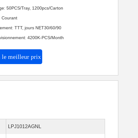
age: 50PCS/Tray, 1200pcs/Carton
n: Courant
iement: TTT, jours NET30/60/90
ovisionnement: 4200K-PCS/Month
le meilleur prix
LPJ1012AGNL