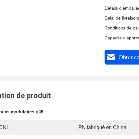
Détails d'emball
Délai de livraiso
Conditions de pa
Capacité d'appr
Obtenez 
tion de produit
crics modulaires rj45
1CNL
PN fabriqué en Chine: