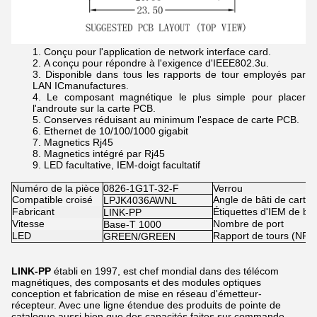
Conçu pour l'application de network interface card.
A conçu pour répondre à l'exigence d'IEEE802.3u.
Disponible dans tous les rapports de tour employés par
LAN ICmanufactures.
Le composant magnétique le plus simple pour placer
l'androute sur la carte PCB.
Conserves réduisant au minimum l'espace de carte PCB.
Ethernet de 10/100/1000 gigabit
Magnetics Rj45
Magnetics intégré par Rj45
LED facultative, IEM-doigt facultatif
Numéro de la pièce
0826-1G1T-32-F
Verrou
Compatible croisé
Angle de bâti de carte
LPJK4036AWNL
Fabricant
Étiquettes d'IEM de bou
LINK-PP
Vitesse
Nombre de port
Base-T 1000
LED
Rapport de tours (NP :
GREEN/GREEN
LINK-PP
établi en 1997, est chef mondial dans des télécom
magnétiques, des composants et des modules optiques
conception et fabrication de mise en réseau d'émetteur-
récepteur. Avec une ligne étendue des produits de pointe de
catalogue aussi bien que des capacités faites sur commande,