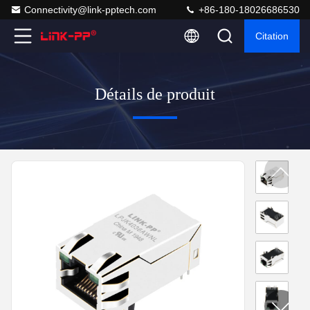
Connectivity@link-pptech.com
+86-180-18026686530
Citation
Détails de produit