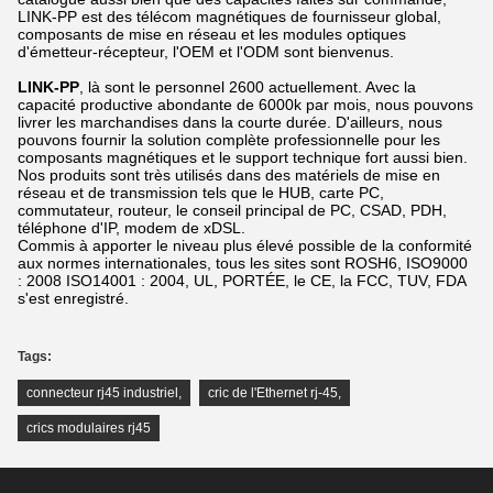
LINK-PP est des télécom magnétiques de fournisseur global,
composants de mise en réseau et les modules optiques
d'émetteur-récepteur, l'OEM et l'ODM sont bienvenus.
LINK-PP
, là sont le personnel 2600 actuellement. Avec la
capacité productive abondante de 6000k par mois, nous pouvons
livrer les marchandises dans la courte durée. D'ailleurs, nous
pouvons fournir la solution complète professionnelle pour les
composants magnétiques et le support technique fort aussi bien.
Nos produits sont très utilisés dans des matériels de mise en
réseau et de transmission tels que le HUB, carte PC,
commutateur, routeur, le conseil principal de PC, CSAD, PDH,
téléphone d'IP, modem de xDSL.
Commis à apporter le niveau plus élevé possible de la conformité
aux normes internationales, tous les sites sont ROSH6, ISO9000
: 2008 ISO14001 : 2004, UL, PORTÉE, le CE, la FCC, TUV, FDA
s'est enregistré.
Tags:
connecteur rj45 industriel
,
cric de l'Ethernet rj-45
,
crics modulaires rj45