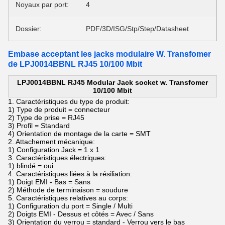
Noyaux par port:
4
Dossier:
PDF/3D/ISG/Stp/Step/Datasheet
Embase acceptant les jacks modulaire W. Transfomer
de LPJ0014BBNL RJ45 10/100 Mbit
LPJ0014BBNL RJ45 Modular Jack socket w.
Transfomer
10/100 Mbit
1. Caractéristiques du type de produit:
1) Type de produit = connecteur
2) Type de prise = RJ45
3) Profil = Standard
4) Orientation de montage de la carte = SMT
2. Attachement mécanique:
1) Configuration Jack = 1 x 1
3. Caractéristiques électriques:
1) blindé = oui
4. Caractéristiques liées à la résiliation:
1) Doigt EMI - Bas = Sans
2) Méthode de terminaison = soudure
5. Caractéristiques relatives au corps:
1) Configuration du port = Single / Multi
2) Doigts EMI - Dessus et côtés = Avec / Sans
3) Orientation du verrou = standard - Verrou vers le bas