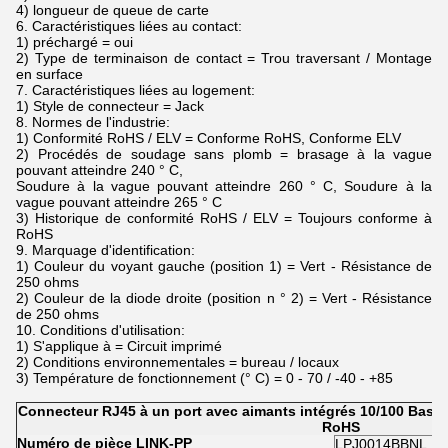
4) longueur de queue de carte
6. Caractéristiques liées au contact:
1) préchargé = oui
2) Type de terminaison de contact = Trou traversant / Montage
en surface
7. Caractéristiques liées au logement:
1) Style de connecteur = Jack
8. Normes de l'industrie:
1) Conformité RoHS / ELV = Conforme RoHS, Conforme ELV
2) Procédés de soudage sans plomb = brasage à la vague
pouvant atteindre 240 ° C,
Soudure à la vague pouvant atteindre 260 ° C, Soudure à la
vague pouvant atteindre 265 ° C
3) Historique de conformité RoHS / ELV = Toujours conforme à
RoHS
9. Marquage d'identification:
1) Couleur du voyant gauche (position 1) = Vert - Résistance de
250 ohms
2) Couleur de la diode droite (position n ° 2) = Vert - Résistance
de 250 ohms
10. Conditions d'utilisation:
1) S'applique à = Circuit imprimé
2) Conditions environnementales = bureau / locaux
3) Température de fonctionnement (° C) = 0 - 70 / -40 - +85
Connecteur RJ45 à un port avec aimants intégrés 10/100 Base-T
RoHS
Numéro de pièce LINK-PP
LPJ0014BBNL