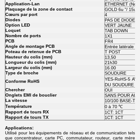
Application-Lan
ETHERNET (NoN
Plaquage de la zone de contact
GOLD 6u "/ 15u" /
Cœurs par port
4
Diodes
PAS DE DIODES
Option LED
VERT JAUNE
Loquet
TAB DOWN
Nombre de ports
1X1
PCB
FR4
Angle de montage PCB
Entrée latérale
Poteau de retenue de PCB
T POST
Hauteur du colis (mm)
13,50
Longueur du colis (mm)
21h30
Largeur du colis (mm)
16.00
Type de broche
SOUDURE
YES-RoHS-5 AV
Conforme RoHS
DU SOUDURE
Chercher
OUI
Onglets EMI de bouclier
SANS POUR AUT
La vitesse
10/100 BASE-T
Température
0 à 70 ℃
Rapport de tours RX
1CT: 1CT
Rapport de tours TX
1CT: 1CT
Applications:
Utilisé pour les équipements de réseau et de communication tels
que concentrateur, carte PC, commutateur, routeur, carte mère