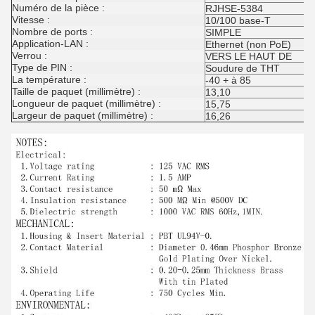
Numéro de la pièce :
RJHSE-5384
Vitesse :
10/100 base-T
Nombre de ports :
SIMPLE
Application-LAN :
Ethernet (non PoE)
Verrou :
VERS LE HAUT DE
Type de PIN :
Soudure de THT
La température :
-40 + à 85
Taille de paquet (millimètre) :
13,10
Longueur de paquet (millimètre) :
15,75
Largeur de paquet (millimètre) :
16,26