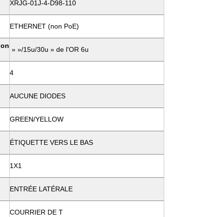
XRJG-01J-4-D98-110
ETHERNET (non PoE)
ion
» »/15u/30u » de l'OR 6u
4
AUCUNE DIODES
GREEN/YELLOW
ÉTIQUETTE VERS LE BAS
1X1
ENTRÉE LATÉRALE
COURRIER DE T