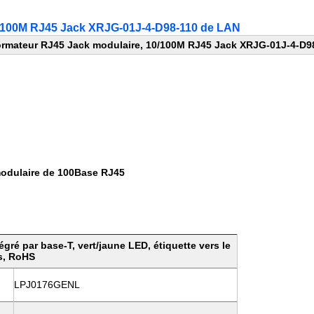
0/100M RJ45 Jack XRJG-01J-4-D98-110 de LAN
ormateur RJ45 Jack modulaire, 10/100M RJ45 Jack XRJG-01J-4-D9
modulaire de 100Base RJ45
ré par base-T, vert/jaune LED, étiquette vers le
s, RoHS
LPJ0176GENL