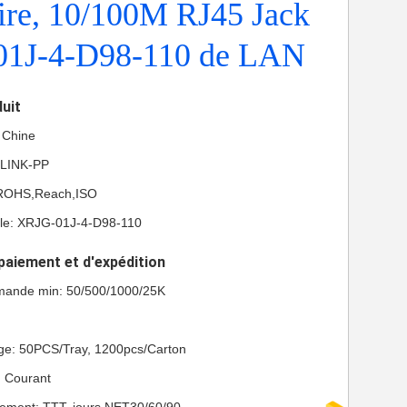
ire, 10/100M RJ45 Jack
1J-4-D98-110 de LAN
duit
a Chine
 LINK-PP
L,ROHS,Reach,ISO
le: XRJG-01J-4-D98-110
paiement et d'expédition
mande min: 50/500/1000/25K
age: 50PCS/Tray, 1200pcs/Carton
n: Courant