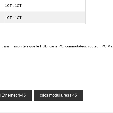
1CT : 1CT
1CT : 1CT
 de transmission tels que le HUB, carte PC, commutateur, routeur, PC
l'Ethernet rj-45
crics modulaires rj45