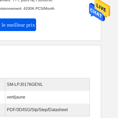
iement: TTT, jours NET30/60/90
ovisionnement: 4200K-PCS/Month
le meilleur prix
SM-LPJ0176GENL
vert/jaune
PDF/3D/ISG/Stp/Step/Datasheet