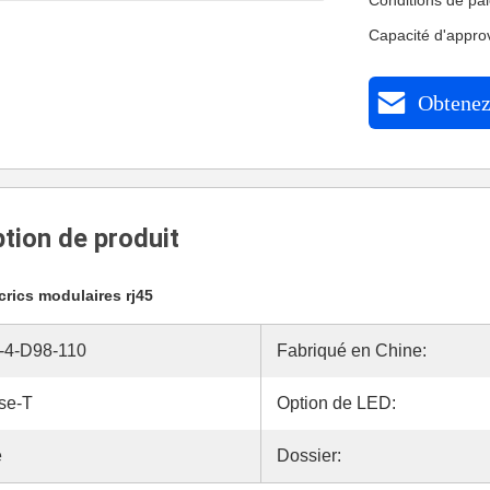
Conditions de pa
Capacité d'appr
Obtenez 
tion de produit
crics modulaires rj45
-4-D98-110
Fabriqué en Chine:
se-T
Option de LED:
e
Dossier: