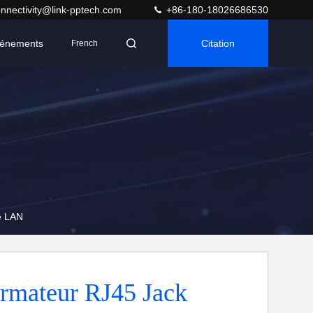
nnectivity@link-pptech.com
+86-180-18026686530
énements
Citation
French
e LAN
rmateur RJ45 Jack