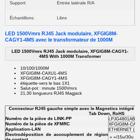
Support:
Entrée latérale R/A
Échantillons:
Libre
LED 1500Vmrs RJ45 Jack modulaire, XFGIG8M-
CAGY1-4MS avec le transformateur de 1000M
LED 1500Vmrs RJ45 Jack modulaire, XFGIG8M-CAGY1-
4MS With 1000M Transformer
10/100/1000M
XFGIG8M-CAXU1-4MS
XFGIG8M-CAGY1-4MS
étiquette-vers le bas 1X1
Salut-pot : minute 1500Vmrs
21,30 longueurs
RJ45 Magjack
Connecteur RJ45 gauche simple avec le Magnetics intégré p
Tab Down, RoHS
Numéro de la pièce de LINK-PP
LPJG4801ABN
Numéro de la pièce de XFMRC
XFGIG8M-CAG
Application-LAN
ETHERNET (no
Électrodéposition de accouplement de région
» »/15u/30u » 
de contact