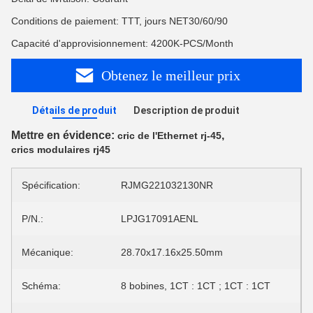
Conditions de paiement: TTT, jours NET30/60/90
Capacité d'approvisionnement: 4200K-PCS/Month
Obtenez le meilleur prix
Détails de produit
Description de produit
Mettre en évidence:
,
cric de l'Ethernet rj-45
crics modulaires rj45
Spécification:
RJMG221032130NR
P/N.:
LPJG17091AENL
Mécanique:
28.70x17.16x25.50mm
Schéma:
8 bobines, 1CT : 1CT ; 1CT : 1CT