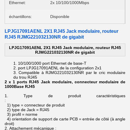
Ethernet:
2x 10/100/1000Mbps
échantillons:
Disponible
LPJG17091AENL 2X1 RJ45 Jack modulaire, routeur
RJ45 RJMG221032130NR de gigabit
LPJG17091AENL 2X1 RJ45 Jack modulaire, routeur RJ45
RJMG221032130NR de gigabit
10/100/1000 port Ethernet de base-T
port
LPJG17091AENL
de
la configuration
2x1
Compatible à RJMG221032130NR par le
cric modulaire
du
trou
RJ45
2 x 1 ports RJ45 Jack modulaire, connecteur modulaire de
1000Base RJ45
1.
Type de produit caractéristiques
:
1) type = connecteur de produit
2) type de Jack = RJ45
3) profil = norme
4) orientation de support de carte PCB = entrée de côté (à angle
droit)
2.
Attachement mécanique :