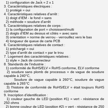
1) configuration de Jack = 2 x 1
3.
Caractéristiques électriques :
1) protégé = oui
4.
Caractéristiques relatives d'arrêt :
1) doigt d'IEM - le fond = sans
2) méthode = soudure d'arrêt
5.
Caractéristiques relatives de corps :
1) la configuration de port = choisissent/multi
2) doigts d'IEM au dessus et côtés = avec sans
3) orientation = norme de verrou - verrouillez vers le bas
4) longueur de queue de carte PCB
6.
Caractéristiques relatives de contact :
1) préchargé = oui
2) type d'arrêt de contact = par le trou
7.
Logement des caractéristiques relatives :
1) style = Jack de connecteur
8.
Standards de l'industrie :
1) conformité de RoHS/ELV = RoHS conforme, ELV conforme
2) soudure sans plomb de processus = de vague de soudure
capable à 240°C,
Soudure de vague capable à 260°C, soudure de vague
capable à 265°C
3) l'histoire de conformité de RoHS/ELV = était toujours RoHS
conforme
9.
Inscription d'identification :
1) couleur gauche de LED (position #1) = vert - résistance de
250 ohms
2) bonne couleur de LED (position #2) = vert - résistance de 250