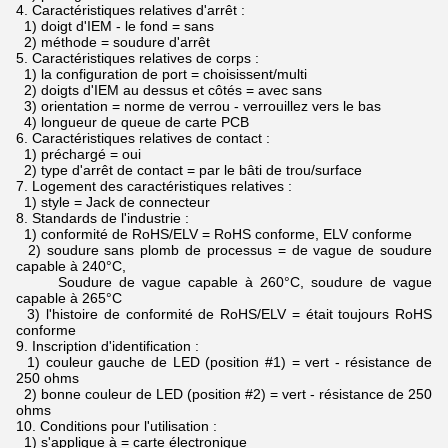
4.
Caractéristiques relatives d'arrêt :
1) doigt d'IEM - le fond = sans
2) méthode = soudure d'arrêt
5.
Caractéristiques relatives de corps :
1) la configuration de port = choisissent/multi
2) doigts d'IEM au dessus et côtés = avec sans
3) orientation = norme de verrou - verrouillez vers le bas
4) longueur de queue de carte PCB
6.
Caractéristiques relatives de contact :
1) préchargé = oui
2) type d'arrêt de contact = par le bâti de trou/surface
7.
Logement des caractéristiques relatives :
1) style = Jack de connecteur
8.
Standards de l'industrie :
1) conformité de RoHS/ELV = RoHS conforme, ELV conforme
2) soudure sans plomb de processus = de vague de soudure
capable à 240°C,
Soudure de vague capable à 260°C, soudure de vague
capable à 265°C
3) l'histoire de conformité de RoHS/ELV = était toujours RoHS
conforme
9.
Inscription d'identification :
1) couleur gauche de LED (position #1) = vert - résistance de
250 ohms
2) bonne couleur de LED (position #2) = vert - résistance de 250
ohms
10.
Conditions pour l'utilisation :
1) s'applique à = carte électronique