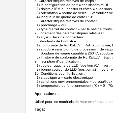
5.
Caractéristiques relatives de corps :
1) la configuration de port = choisissent/multi
2) doigts d'IEM au dessus et côtés = avec sans
3) orientation = norme de verrou - verrouillez ve
4) longueur de queue de carte PCB
6.
Caractéristiques relatives de contact :
1) préchargé = oui
2) type d'arrêt de contact = par le bâti de trou/s
7.
Logement des caractéristiques relatives :
1) style = Jack de connecteur
8.
Standards de l'industrie :
1) conformité de RoHS/ELV = RoHS conforme,
2) soudure sans plomb de processus = de vagu
Soudure de vague capable à 260°C, soudure
3) l'histoire de conformité de RoHS/ELV = était
9.
Inscription d'identification :
1) couleur gauche de LED (position #1) = vert -
2) bonne couleur de LED (position #2) = vert - 
10.
Conditions pour l'utilisation :
1) s'applique à = carte électronique
2) conditions environnementales = bureau/lieux
3) température de fonctionnement (°C) = 0 - 70/
Applications :
Utilisé pour les matériels de mise en réseau et
Tags: