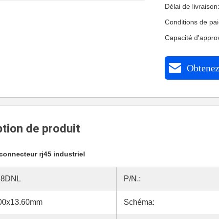
Délai de livraiso
Conditions de pa
Capacité d'appr
Obtenez 
tion de produit
connecteur rj45 industriel
28DNL
P/N.:
.00x13.60mm
Schéma: