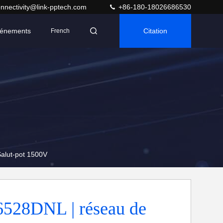
nnectivity@link-pptech.com
+86-180-18026686530
énements
Citation
French
Salut-pot 1500V
528DNL | réseau de