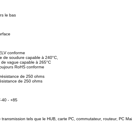
rs le bas
urface
 ELV conforme
e de soudure capable à 240°C,
 de vague capable à 265°C
 toujours RoHS conforme
 résistance de 250 ohms
résistance de 250 ohms
-40 - +85
 de transmission tels que le HUB, carte PC, commutateur, routeur, PC