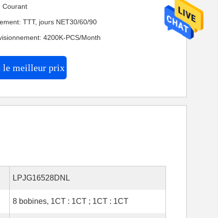
n: Courant
iement: TTT, jours NET30/60/90
ovisionnement: 4200K-PCS/Month
le meilleur prix
LPJG16528DNL
8 bobines, 1CT : 1CT ; 1CT : 1CT