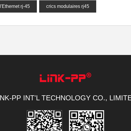
l'Ethernet rj-45
crics modulaires rj45
INK-PP INT'L TECHNOLOGY CO., LIMIT