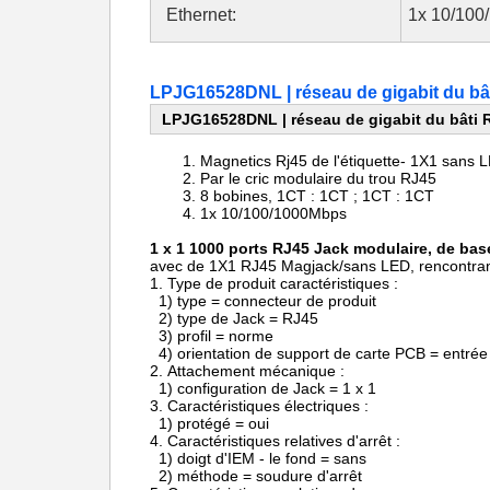
Ethernet:
1x 10/100
LPJG16528DNL | réseau de gigabit du bâ
LPJG16528DNL | réseau de gigabit du bâti 
Magnetics Rj45 de l'étiquette- 1X1 sans 
Par le
cric modulaire du
trou
RJ45
8 bobines, 1CT : 1CT ; 1CT : 1CT
1x 10/100/1000Mbps
1 x 1 1000 ports RJ45 Jack modulaire, de ba
avec de 1X1 RJ45 Magjack/sans LED, rencontra
1.
Type de produit caractér
1) type = connecteur de produit
2) type de Jack = RJ45
3) profil = norme
4) orientation de support de carte PCB = entrée d
2.
Attachement mécanique :
1) configuration de Jack = 1 x 1
3.
Caractéristiques électriques :
1) protégé = oui
4.
Caractéristiques relatives d'arrêt :
1) doigt d'IEM - le fond = sans
2) méthode = soudure d'arrêt