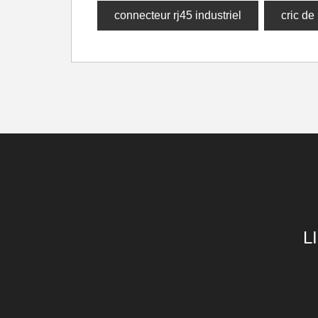
connecteur rj45 industriel
cric de 
L