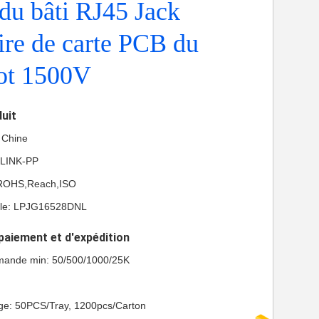
 du bâti RJ45 Jack
re de carte PCB du
pot 1500V
duit
a Chine
 LINK-PP
L,ROHS,Reach,ISO
le: LPJG16528DNL
paiement et d'expédition
mande min: 50/500/1000/25K
age: 50PCS/Tray, 1200pcs/Carton