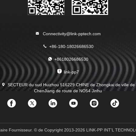
Connectivity@link-pptech.com
+86-180-18026686530
+8618026686530
link-pp7
SECTEUR du sud Huizhou 516229 CHINE de Zhongkai de ville de
ChenJiang de route de NO54 Jinhu
ulaire Fournisseur. © de Copyright 2013-2026 LINK-PP INT'L TECHNOL