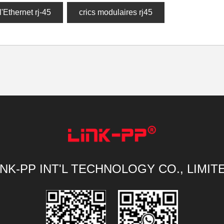
l'Ethernet rj-45
crics modulaires rj45
INK-PP INT'L TECHNOLOGY CO., LIMIT