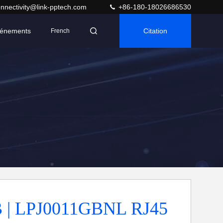
nnectivity@link-pptech.com
+86-180-18026686530
énements
Citation
French
 | LPJ0011GBNL RJ45