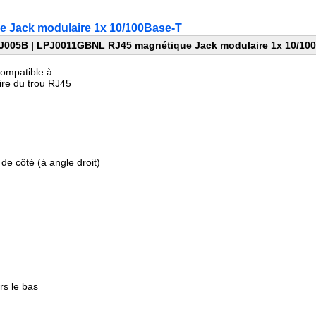
 Jack modulaire 1x 10/100Base-T
J005B | LPJ0011GBNL RJ45 magnétique Jack modulaire 1x 10/10
mpatible à
ire du
trou
RJ45
istiques :
de côté (à angle droit)
rs le bas