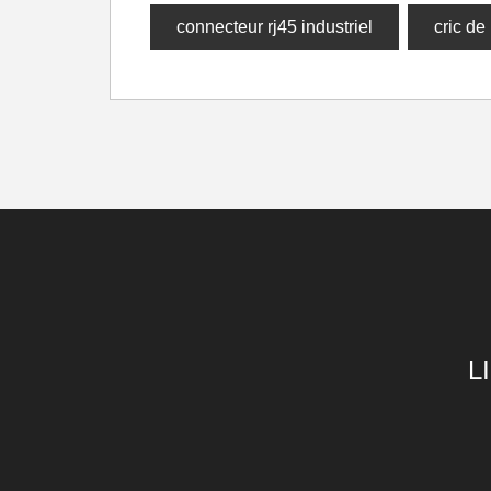
connecteur rj45 industriel
cric de 
L