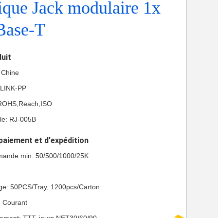
que Jack modulaire 1x
Base-T
duit
a Chine
 LINK-PP
L,ROHS,Reach,ISO
e: RJ-005B
paiement et d'expédition
mande min: 50/500/1000/25K
age: 50PCS/Tray, 1200pcs/Carton
n: Courant