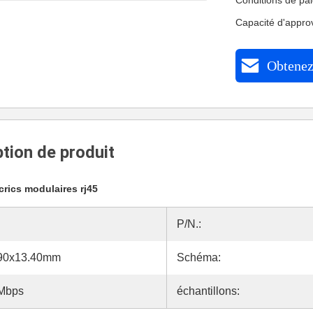
Conditions de pa
Capacité d'appr
Obtenez 
tion de produit
crics modulaires rj45
P/N.:
.90x13.40mm
Schéma:
0Mbps
échantillons: