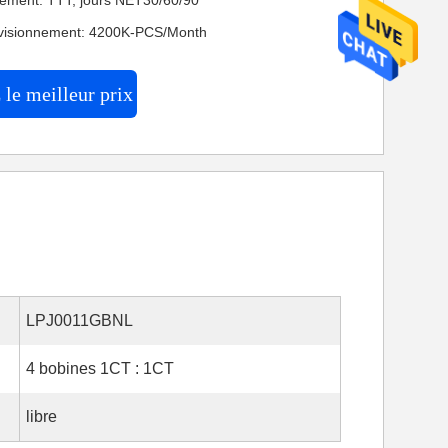
iement: TTT, jours NET30/60/90
ovisionnement: 4200K-PCS/Month
le meilleur prix
LPJ0011GBNL
4 bobines 1CT : 1CT
libre