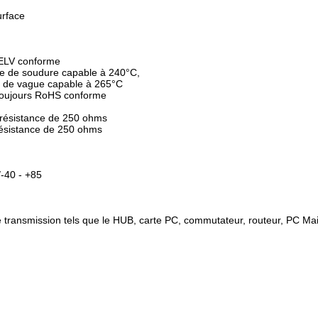
urface
 ELV conforme
e de soudure capable à 240°C,
 de vague capable à 265°C
 toujours RoHS conforme
 résistance de 250 ohms
résistance de 250 ohms
-40 - +85
 de transmission tels que le HUB, carte PC, commutateur, routeur, PC