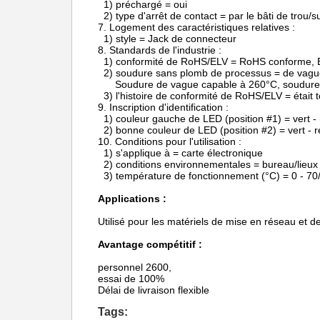
1) préchargé = oui
2) type d'arrêt de contact = par le bâti de trou/s
7.
Logement des caractéristiques relatives :
1) style = Jack de connecteur
8.
Standards de l'industrie :
1) conformité de RoHS/ELV = RoHS conforme,
2) soudure sans plomb de processus = de vagu
Soudure de vague capable à 260°C, soudure
3) l'histoire de conformité de RoHS/ELV = était
9.
Inscription d'identification :
1) couleur gauche de LED (position #1) = vert -
2) bonne couleur de LED (position #2) = vert - 
10.
Conditions pour l'utilisation :
1) s'applique à = carte électronique
2) conditions environnementales = bureau/lieux
3) température de fonctionnement (°C) = 0 - 70/
Applications :
Utilisé pour les matériels de mise en réseau et
Avantage compétitif :
personnel 2600,
essai de 100%
Délai de livraison flexible
Tags: