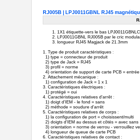
RJ005B | LPJ0011GBNL RJ45 magnétique
R
1X1 étiquette-vers le bas
LPJ0011GBNLCo
LPJ0011GBNL RJ005B par le
cric modula
longueur
RJ45 Magjack de
21.3mm
1.
Type de produit caractér
1) type = connecteur de produit
2) type de Jack = RJ45
3) profil = norme
4) orientation de support de carte PCB = entrée 
2.
Attachement mécanique :
1) configuration de Jack = 1 x 1
3.
Caractéristiques électriques :
1) protégé = oui
4.
Caractéristiques relatives d'arrêt :
1) doigt d'IEM - le fond = sans
2) méthode = soudure d'arrêt
5.
Caractéristiques relatives de corps :
1) la configuration de port = choisissent/multi
2) doigts d'IEM au dessus et côtés = avec sans
3) orientation = norme de verrou - verrouillez ve
4) longueur de queue de carte PCB
6.
Caractéristiques relatives de contact :