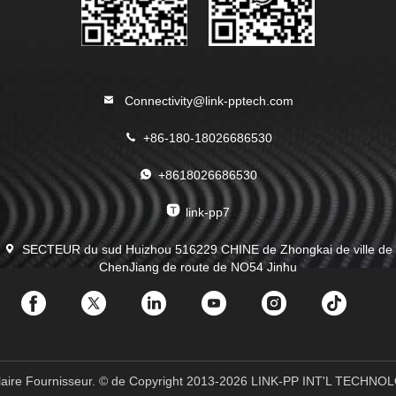
Connectivity@link-pptech.com
+86-180-18026686530
+8618026686530
link-pp7
SECTEUR du sud Huizhou 516229 CHINE de Zhongkai de ville de
ChenJiang de route de NO54 Jinhu
ulaire Fournisseur. © de Copyright 2013-2026 LINK-PP INT'L TECHNOL