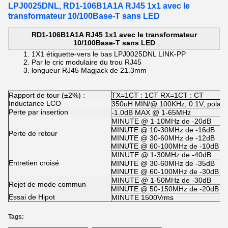
LPJ0025DNL, RD1-106B1A1A RJ45 1x1 avec le
transformateur 10/100Base-T sans LED
RD1-106B1A1A RJ45 1x1 avec le transformateur
10/100Base-T sans LED
1X1 étiquette-vers le bas
LPJ0025DNL LINK-PP
Par le
cric modulaire du
trou
RJ45
longueur
RJ45 Magjack de
21.3mm
Rapport de tour (±2%) :
TX=1CT : 1CT RX=1CT : CT
Inductance LCO
350uH MIN/@ 100KHz, 0.1V, polari
Perte par insertion
-1.0dB MAX @ 1-65MHz
MINUTE @ 1-10MHz de -20dB
MINUTE @ 10-30MHz de -16dB
Perte de retour
MINUTE @ 30-60MHz de -12dB
MINUTE @ 60-100MHz de -10dB
MINUTE @ 1-30MHz de -40dB
Entretien croisé
MINUTE @ 30-60MHz de -35dB
MINUTE @ 60-100MHz de -30dB
MINUTE @ 1-50MHz de -30dB
Rejet de mode commun
MINUTE @ 50-150MHz de -20dB
Essai de Hipot
MINUTE 1500Vrms
Tags: