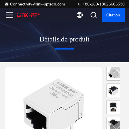
Connectivity@link-pptech.com
+86-180-18026686530
Citation
Détails de produit