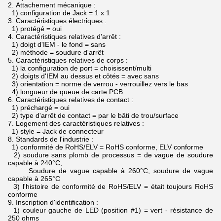
2.
Attachement mécanique :
1) configuration de Jack = 1 x 1
3.
Caractéristiques électriques :
1) protégé = oui
4.
Caractéristiques relatives d'arrêt :
1) doigt d'IEM - le fond = sans
2) méthode = soudure d'arrêt
5.
Caractéristiques relatives de corps :
1) la configuration de port = choisissent/multi
2) doigts d'IEM au dessus et côtés = avec sans
3) orientation = norme de verrou - verrouillez vers le bas
4) longueur de queue de carte PCB
6.
Caractéristiques relatives de contact :
1) préchargé = oui
2) type d'arrêt de contact = par le bâti de trou/surface
7.
Logement des caractéristiques relatives :
1) style = Jack de connecteur
8.
Standards de l'industrie :
1) conformité de RoHS/ELV = RoHS conforme, ELV conforme
2) soudure sans plomb de processus = de vague de soudure
capable à 240°C,
Soudure de vague capable à 260°C, soudure de vague
capable à 265°C
3) l'histoire de conformité de RoHS/ELV = était toujours RoHS
conforme
9.
Inscription d'identification :
1) couleur gauche de LED (position #1) = vert - résistance de
250 ohms