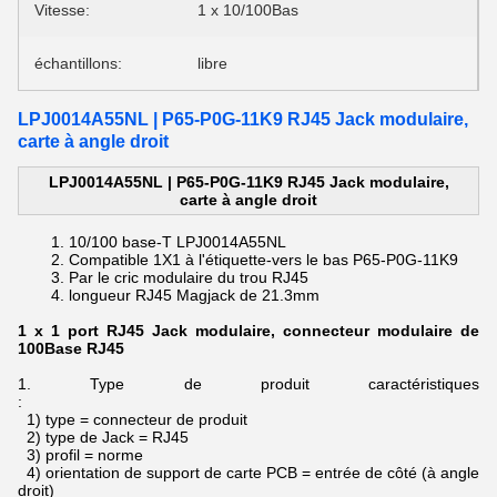
Vitesse:
1 x 10/100Bas
échantillons:
libre
LPJ0014A55NL | P65-P0G-11K9 RJ45 Jack modulaire,
carte à angle droit
LPJ0014A55NL | P65-P0G-11K9 RJ45 Jack modulaire,
carte à angle droit
10/100 base-T
LPJ0014A55NL
Compatible 1X1 à
l'
étiquette-vers le bas
P65-P0G-11K9
Par le
cric modulaire du
trou
RJ45
longueur
RJ45 Magjack de
21.3mm
1 x 1 port RJ45 Jack modulaire, connecteur modulaire de
100Base RJ45
1.
Type de produit caractéristiques
:
1) type = connecteur de produit
2) type de Jack = RJ45
3) profil = norme
4) orientation de support de carte PCB = entrée de côté (à angle
droit)