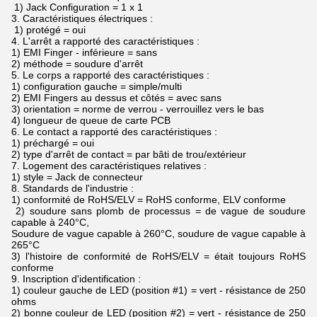
1) Jack Configuration = 1 x 1
3. Caractéristiques électriques :
1) protégé = oui
4. L'arrêt a rapporté des caractéristiques :
1) EMI Finger - inférieure = sans
2) méthode = soudure d'arrêt
5. Le corps a rapporté des caractéristiques :
1) configuration gauche = simple/multi
2) EMI Fingers au dessus et côtés = avec sans
3) orientation = norme de verrou - verrouillez vers le bas
4) longueur de queue de carte PCB
6. Le contact a rapporté des caractéristiques :
1) préchargé = oui
2) type d'arrêt de contact = par bâti de trou/extérieur
7. Logement des caractéristiques relatives :
1) style = Jack de connecteur
8. Standards de l'industrie :
1) conformité de RoHS/ELV = RoHS conforme, ELV conforme
2) soudure sans plomb de processus = de vague de soudure
capable à 240°C,
Soudure de vague capable à 260°C, soudure de vague capable à
265°C
3) l'histoire de conformité de RoHS/ELV = était toujours RoHS
conforme
9. Inscription d'identification :
1) couleur gauche de LED (position #1) = vert - résistance de 250
ohms
2) bonne couleur de LED (position #2) = vert - résistance de 250