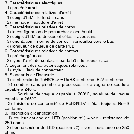
3.
Caractéristiques électriques :
1) protégé = oui
4.
Caractéristiques relatives d'arrêt :
1) doigt d'IEM - le fond = sans
2) méthode = soudure d'arrêt
5.
Caractéristiques relatives de corps :
1) la configuration de port = choisissent/multi
2) doigts d'IEM au dessus et côtés = avec sans
3) orientation = norme de verrou - verrouillez vers le bas
4) longueur de queue de carte PCB
6.
Caractéristiques relatives de contact :
1) préchargé = oui
2) type d'arrêt de contact = par le bâti de trou/surface
7.
Logement des caractéristiques relatives :
1) style = Jack de connecteur
8.
Standards de l'industrie :
1) conformité de RoHS/ELV = RoHS conforme, ELV conforme
2) soudure sans plomb de processus = de vague de soudure
capable à 240°C,
Soudure de vague capable à 260°C, soudure de vague
capable à 265°C
3) l'histoire de conformité de RoHS/ELV = était toujours RoHS
conforme
9.
Inscription d'identification :
1) couleur gauche de LED (position #1) = vert - résistance de
250 ohms
2) bonne couleur de LED (position #2) = vert - résistance de 250
ohms