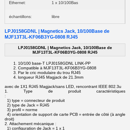
Ethernet:
1 x 10/100Bas
échantillons:
libre
LPJ0158GDNL | Magnetics Jack, 10/100Base de
MJF13T3L-KF06B3YG-0808 RJ45
LPJ0158GDNL | Magnetics Jack, 10/100Base de
MJF13T3L-KF06B3YG-0808 RJ45
10/100 base-T
LPJ0158GDNL LINK-PP
Compatible
à
MJF13T3L-KF06B3YG-0808
Par le cric modulaire du trou RJ45
longueur RJ45 Magjack de 21.3mm
avec de 1X1 RJ45 Magjack/sans LED, rencontrant IEEE 802.3u
1.
Type de produit caractéristiques
:
1) type = connecteur de produit
2) type de Jack = RJ45
3) profil = norme
4) orientation de support de carte PCB = entrée de côté (à angle
droit)
2.
Attachement mécanique :
1) configuration de Jack = 1 x 1