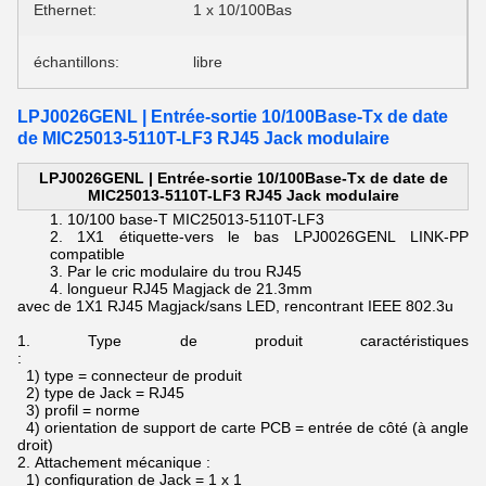
Ethernet:
1 x 10/100Bas
échantillons:
libre
LPJ0026GENL | Entrée-sortie 10/100Base-Tx de date
de MIC25013-5110T-LF3 RJ45 Jack modulaire
LPJ0026GENL | Entrée-sortie 10/100Base-Tx de date de
MIC25013-5110T-LF3 RJ45 Jack modulaire
10/100 base-T
MIC25013-5110T-LF3
1X1 étiquette-vers le bas
LPJ0026GENL LINK-PP
compatible
Par le
cric modulaire du
trou
RJ45
longueur
RJ45 Magjack de
21.3mm
avec de 1X1 RJ45 Magjack/sans LED, rencontrant IEEE 802.3u
1.
Type de produit caractéristiques
:
1) type = connecteur de produit
2) type de Jack = RJ45
3) profil = norme
4) orientation de support de carte PCB = entrée de côté (à angle
droit)
2.
Attachement mécanique :
1) configuration de Jack = 1 x 1