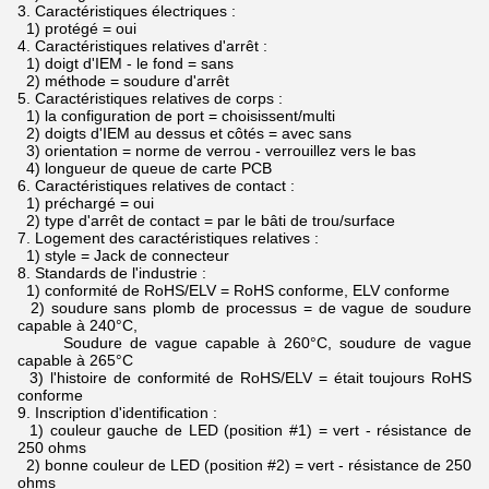
3.
Caractéristiques électriques :
1) protégé = oui
4.
Caractéristiques relatives d'arrêt :
1) doigt d'IEM - le fond = sans
2) méthode = soudure d'arrêt
5.
Caractéristiques relatives de corps :
1) la configuration de port = choisissent/multi
2) doigts d'IEM au dessus et côtés = avec sans
3) orientation = norme de verrou - verrouillez vers le bas
4) longueur de queue de carte PCB
6.
Caractéristiques relatives de contact :
1) préchargé = oui
2) type d'arrêt de contact = par le bâti de trou/surface
7.
Logement des caractéristiques relatives :
1) style = Jack de connecteur
8.
Standards de l'industrie :
1) conformité de RoHS/ELV = RoHS conforme, ELV conforme
2) soudure sans plomb de processus = de vague de soudure
capable à 240°C,
Soudure de vague capable à 260°C, soudure de vague
capable à 265°C
3) l'histoire de conformité de RoHS/ELV = était toujours RoHS
conforme
9.
Inscription d'identification :
1) couleur gauche de LED (position #1) = vert - résistance de
250 ohms
2) bonne couleur de LED (position #2) = vert - résistance de 250
ohms