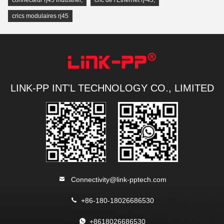
connecteur rj45 industriel
,
cric de l'Ethernet rj-45
,
crics modulaires rj45
LINK-PP INT'L TECHNOLOGY CO., LIMITED
Connectivity@link-pptech.com
+86-180-18026686530
+8618026686530