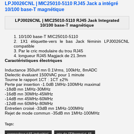
LPJ0026CNL | MIC25010-5110 RJ45 Jack a intégré
10/100 base-T magnétique
LPJ0026CNL | MIC25010-5110 RJ45 Jack Integrated
10/100 base-T magnétique
10/100 base-T MIC25010-5110
1X1 étiquette-vers le bas Jack féminin LPJ0026CNL
compatible
Par le cric modulaire du trou RJ45
longueur RJ45 Magjack de 21.3mm
Caractéristiques électriques
Inductance 350uH mn 0.1Vrms, 100kHz, 8mADC
Dielectic évaluant 1500VAC pour 1 minute
Tourne le rapport 1CT : 1CT ±2%
Perte par insertion -1.0dB 1MHz-100MHz maximal
-18dB mn 1MHz-30MHz
-16dB mn 30MHz-45MHz
-14dB mn 45MHz-60MHz
-12dB mn 60MHz-80MHz
Entretien croisé -33dB mn 1MHz-100MHz
Rejet de mode commun -35dB mn 1MHz-100MHz
Tags: