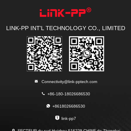
LINK-PP INT'L TECHNOLOGY CO., LIMITED
Connectivity@link-pptech.com
+86-180-18026686530
+8618026686530
link-pp7
SECTEUR du sud Huizhou 516229 CHINE de Zhongkai