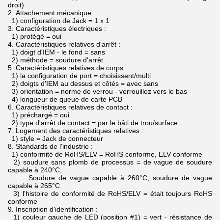
droit)
2.
Attachement mécanique :
1) configuration de Jack = 1 x 1
3.
Caractéristiques électriques :
1) protégé = oui
4.
Caractéristiques relatives d'arrêt :
1) doigt d'IEM - le fond = sans
2) méthode = soudure d'arrêt
5.
Caractéristiques relatives de corps :
1) la configuration de port = choisissent/multi
2) doigts d'IEM au dessus et côtés = avec sans
3) orientation = norme de verrou - verrouillez vers le bas
4) longueur de queue de carte PCB
6.
Caractéristiques relatives de contact :
1) préchargé = oui
2) type d'arrêt de contact = par le bâti de trou/surface
7.
Logement des caractéristiques relatives :
1) style = Jack de connecteur
8.
Standards de l'industrie :
1) conformité de RoHS/ELV = RoHS conforme, ELV conforme
2) soudure sans plomb de processus = de vague de soudure
capable à 240°C,
Soudure de vague capable à 260°C, soudure de vague
capable à 265°C
3) l'histoire de conformité de RoHS/ELV = était toujours RoHS
conforme
9.
Inscription d'identification :
1) couleur gauche de LED (position #1) = vert - résistance de