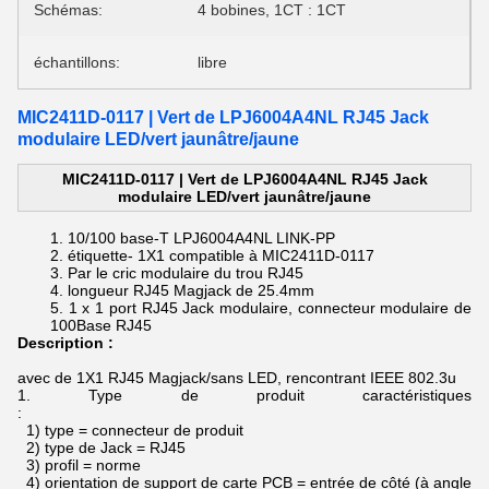
Schémas:
4 bobines, 1CT : 1CT
échantillons:
libre
MIC2411D-0117 | Vert de LPJ6004A4NL RJ45 Jack
modulaire LED/vert jaunâtre/jaune
MIC2411D-0117 | Vert de LPJ6004A4NL RJ45 Jack
modulaire LED/vert jaunâtre/jaune
10/100 base-T
LPJ6004A4NL LINK-PP
étiquette- 1X1 compatible
à
MIC2411D-0117
Par le cric modulaire du trou RJ45
longueur RJ45 Magjack de 25.4mm
1 x 1 port RJ45 Jack modulaire, connecteur modulaire de
100Base RJ45
Description :
avec de 1X1 RJ45 Magjack/sans LED, rencontrant IEEE 802.3u
1.
Type de produit caractéristiques
:
1) type = connecteur de produit
2) type de Jack = RJ45
3) profil = norme
4) orientation de support de carte PCB = entrée de côté (à angle