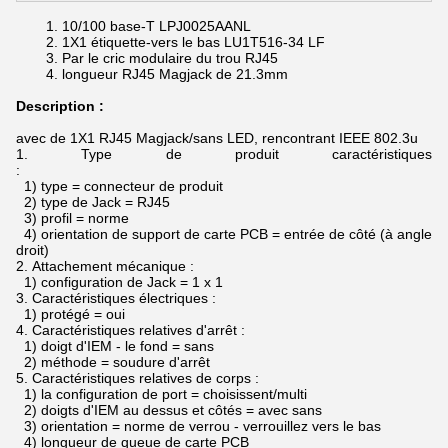
10/100 base-T
LPJ0025AANL
1X1 étiquette-vers le bas
LU1T516-34 LF
Par le
cric modulaire du
trou
RJ45
longueur
RJ45 Magjack de
21.3mm
Description :
avec de 1X1 RJ45 Magjack/sans LED, rencontrant IEEE 802.3u
1.
Type de produit caractéristiques
:
1) type = connecteur de produit
2) type de Jack = RJ45
3) profil = norme
4) orientation de support de carte PCB = entrée de côté (à angle
droit)
2.
Attachement mécanique :
1) configuration de Jack = 1 x 1
3.
Caractéristiques électriques :
1) protégé = oui
4.
Caractéristiques relatives d'arrêt :
1) doigt d'IEM - le fond = sans
2) méthode = soudure d'arrêt
5.
Caractéristiques relatives de corps :
1) la configuration de port = choisissent/multi
2) doigts d'IEM au dessus et côtés = avec sans
3) orientation = norme de verrou - verrouillez vers le bas
4) longueur de queue de carte PCB