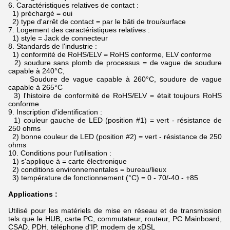
6.
Caractéristiques relatives de contact :
1) préchargé = oui
2) type d'arrêt de contact = par le bâti de trou/surface
7.
Logement des caractéristiques relatives :
1) style = Jack de connecteur
8.
Standards de l'industrie :
1) conformité de RoHS/ELV = RoHS conforme, ELV conforme
2) soudure sans plomb de processus = de vague de soudure
capable à 240°C,
Soudure de vague capable à 260°C, soudure de vague
capable à 265°C
3) l'histoire de conformité de RoHS/ELV = était toujours RoHS
conforme
9.
Inscription d'identification :
1) couleur gauche de LED (position #1) = vert - résistance de
250 ohms
2) bonne couleur de LED (position #2) = vert - résistance de 250
ohms
10.
Conditions pour l'utilisation :
1) s'applique à = carte électronique
2) conditions environnementales = bureau/lieux
3) température de fonctionnement (°C) = 0 - 70/-40 - +85
Applications :
Utilisé pour les matériels de mise en réseau et de transmission
tels que le HUB, carte PC, commutateur, routeur, PC Mainboard,
CSAD, PDH, téléphone d'IP, modem de xDSL