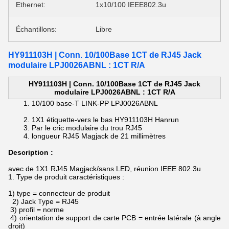
Ethernet:
1x10/100 IEEE802.3u
Échantillons:
Libre
HY911103H | Conn. 10/100Base 1CT de RJ45 Jack
modulaire LPJ0026ABNL : 1CT R/A
HY911103H | Conn. 10/100Base 1CT de RJ45 Jack
modulaire LPJ0026ABNL : 1CT R/A
10/100 base-T LINK-PP
LPJ0026ABNL
1X1 étiquette-vers le bas
HY911103H Hanrun
Par le
cric modulaire du
trou
RJ45
longueur
RJ45 Magjack de
21 millimètres
Description :
avec de 1X1 RJ45 Magjack/sans LED, réunion IEEE 802.3u
1. Type de produit caractéristiques :
1) type = connecteur de produit
2) Jack Type = RJ45
3) profil = norme
4) orientation de support de carte PCB = entrée latérale (à angle
droit)