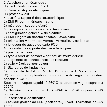
2. Attachement mécanique :
1) Jack Configuration = 1 x 1
3. Caractéristiques électriques :
1) protégé = oui
4. L'arrêt a rapporté des caractéristiques :
1) EMI Finger - inférieure = sans
2) méthode = soudure d'arrêt
5. Le corps a rapporté des caractéristiques :
1) configuration gauche = simple/multi
2) EMI Fingers au dessus et côtés = avec sans
3) orientation = norme de verrou - verrouillez vers le bas
4) longueur de queue de carte PCB
6. Le contact a rapporté des caractéristiques :
1) préchargé = oui
2) type d'arrêt de contact = par bâti de trou/extérieur
7. Logement des caractéristiques relatives :
1) style = Jack de connecteur
8. Standards de l'industrie :
1) conformité de RoHS/ELV = RoHS conforme, ELV conforme
2) soudure sans plomb de processus = de vague de soudure
capable à 240°C,
Soudure de vague capable à 260°C, soudure de vague capable à
265°C
3) l'histoire de conformité de RoHS/ELV = était toujours RoHS
conforme
9. Inscription d'identification :
1) couleur gauche de LED (position #1) = vert - résistance de 250
ohms