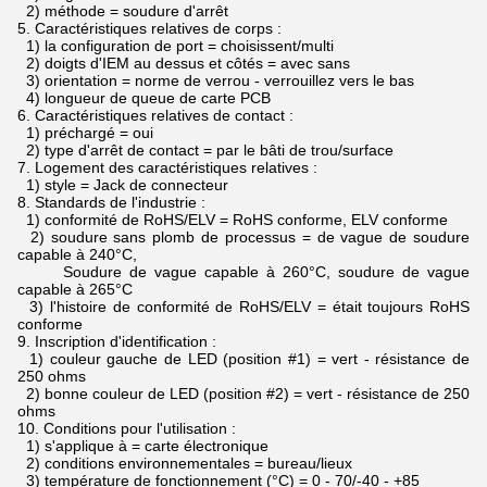
2) méthode = soudure d'arrêt
5.
Caractéristiques relatives de corps :
1) la configuration de port = choisissent/multi
2) doigts d'IEM au dessus et côtés = avec sans
3) orientation = norme de verrou - verrouillez vers le bas
4) longueur de queue de carte PCB
6.
Caractéristiques relatives de contact :
1) préchargé = oui
2) type d'arrêt de contact = par le bâti de trou/surface
7.
Logement des caractéristiques relatives :
1) style = Jack de connecteur
8.
Standards de l'industrie :
1) conformité de RoHS/ELV = RoHS conforme, ELV conforme
2) soudure sans plomb de processus = de vague de soudure
capable à 240°C,
Soudure de vague capable à 260°C, soudure de vague
capable à 265°C
3) l'histoire de conformité de RoHS/ELV = était toujours RoHS
conforme
9.
Inscription d'identification :
1) couleur gauche de LED (position #1) = vert - résistance de
250 ohms
2) bonne couleur de LED (position #2) = vert - résistance de 250
ohms
10.
Conditions pour l'utilisation :
1) s'applique à = carte électronique
2) conditions environnementales = bureau/lieux
3) température de fonctionnement (°C) = 0 - 70/-40 - +85