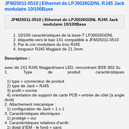
JFM25011-0510 | Ethernet de LPJ0026GDNL RJ45 Jack
modulaire 10/100Base
JFM25011-0510 | Ethernet de LPJ0026GDNL RJ45 Jack
modulaire 10/100Base
10/100
caractéristiques de la
base-T
LPJ0026GDNL
étiquette-vers le bas 1X1 compatible à
JFM25011-0510
Par le
cric modulaire du
trou
RJ45
longueur
RJ45 Magjack de
21.3mm
Description :
avec de 1X1 RJ45 Magjack/sans LED, rencontrant IEEE 802.3u
1.
Type de produit caractéristiques
:
1) type = connecteur de produit
2) type de Jack = RJ45
3) profil = norme
4) orientation de support de carte PCB = entrée de côté (à angle
droit)
2.
Attachement mécanique :
1) configuration de Jack = 1 x 1
3.
Caractéristiques électriques :
1) protégé = oui
4.
Caractéristiques relatives d'arrêt :
1) doigt d'IEM - le fond = sans