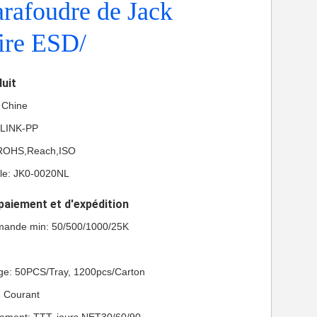
rafoudre de Jack
ire ESD/
duit
a Chine
 LINK-PP
L,ROHS,Reach,ISO
le: JK0-0020NL
paiement et d'expédition
mande min: 50/500/1000/25K
age: 50PCS/Tray, 1200pcs/Carton
n: Courant