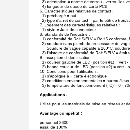
3) orientation = norme de verrou - verrouillez ve
4) longueur de queue de carte PCB
6.
Caractéristiques relatives de contact :
1) préchargé = oui
2) type d'arrêt de contact = par le bâti de trou/s
7.
Logement des caractéristiques relatives :
1) style = Jack de connecteur
8.
Standards de l'industrie :
1) conformité de RoHS/ELV = RoHS conforme,
2) soudure sans plomb de processus = de vagu
Soudure de vague capable à 260°C, soudure
3) l'histoire de conformité de RoHS/ELV = était
9.
Inscription d'identification :
1) couleur gauche de LED (position #1) = vert -
2) bonne couleur de LED (position #2) = vert - 
10.
Conditions pour l'utilisation :
1) s'applique à = carte électronique
2) conditions environnementales = bureau/lieux
3) température de fonctionnement (°C) = 0 - 70/
Applications :
Utilisé pour les matériels de mise en réseau et
Avantage compétitif :
personnel 2600,
essai de 100%