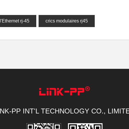
l'Ethernet rj-45
crics modulaires rj45
INK-PP INT'L TECHNOLOGY CO., LIMIT