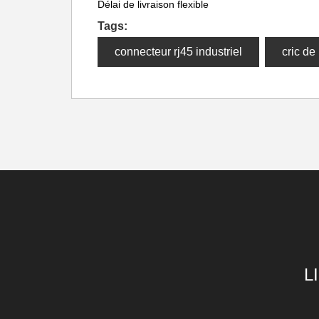
Délai de livraison flexible
Tags:
connecteur rj45 industriel
cric de 
L