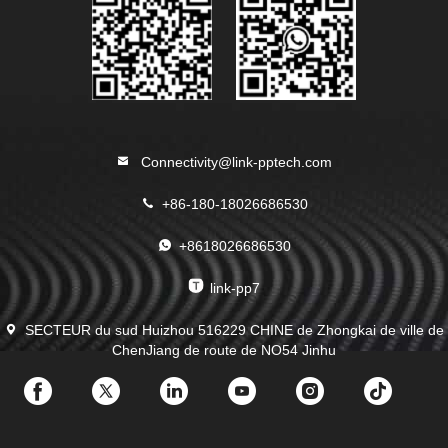
Connectivity@link-pptech.com
+86-180-18026686530
+8618026686530
link-pp7
SECTEUR du sud Huizhou 516229 CHINE de Zhongkai de ville de
ChenJiang de route de NO54 Jinhu