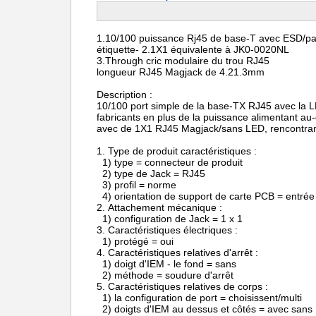
1.10/100
puissance Rj45 de base-T avec
ESD/pa
étiquette-
2.1X1
équivalente à
JK0-0020NL
3.Through
cric modulaire du
trou
RJ45
longueur
RJ45 Magjack de
4.21.3mm
Description :
10/100 port simple de la base-TX RJ45 avec la LE
fabricants en plus de la puissance alimentant au
avec de 1X1 RJ45 Magjack/sans LED, rencontran
1.
Type de produit caractér
1) type = connecteur de produit
2) type de Jack = RJ45
3) profil = norme
4) orientation de support de carte PCB = entrée 
2.
Attachement mécanique :
1) configuration de Jack = 1 x 1
3.
Caractéristiques électriques :
1) protégé = oui
4.
Caractéristiques relatives d'arrêt :
1) doigt d'IEM - le fond = sans
2) méthode = soudure d'arrêt
5.
Caractéristiques relatives de corps :
1) la configuration de port = choisissent/multi
2) doigts d'IEM au dessus et côtés = avec sans