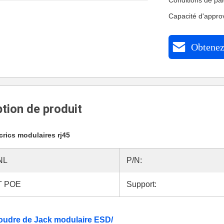
Conditions de pa
Capacité d'appr
Obtenez 
tion de produit
crics modulaires rj45
NL
P/N:
T POE
Support:
udre de Jack modulaire ESD/