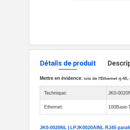
Détails de produit
Descrip
Mettre en évidence:
,
cric de l'Ethernet rj-45
Technique:
JK0-0020
Ethernet:
100Base-
JK0-0020NL | LPJK0020AINL RJ45 parafo