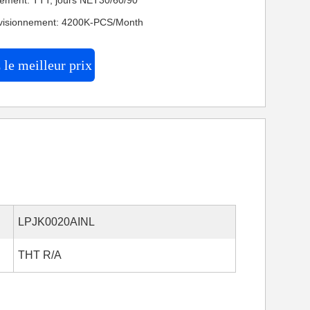
iement: TTT, jours NET30/60/90
ovisionnement: 4200K-PCS/Month
le meilleur prix
LPJK0020AINL
THT R/A