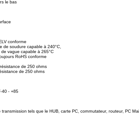
rs le bas
urface
 ELV conforme
e de soudure capable à 240°C,
 de vague capable à 265°C
 toujours RoHS conforme
 résistance de 250 ohms
résistance de 250 ohms
-40 - +85
 de transmission tels que le HUB, carte PC, commutateur, routeur, PC