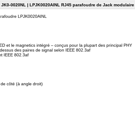
JK0-0020NL | LPJK0020AINL RJ45 parafoudre de Jack modulaire
rafoudre LPJK0020AINL
D et le magnetics intégré – conçus pour la plupart des principal PHY
-dessus des paires de signal selon IEEE 802.3af
t IEEE 802.3af
istiques :
de côté (à angle droit)