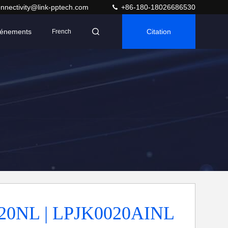
nnectivity@link-pptech.com
+86-180-18026686530
énements
Citation
French
20NL | LPJK0020AINL