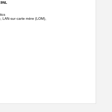
219NL
tics
IC), LAN-sur-carte mère (LOM),