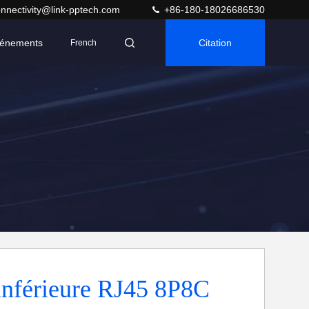
nnectivity@link-pptech.com
+86-180-18026686530
énements
Citation
French
inférieure RJ45 8P8C