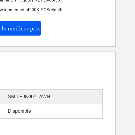
iement: TTT, jours NET30/60/90
ovisionnement: 4200K-PCS/Month
le meilleur prix
SM-LPJK0071AWNL
Disponible