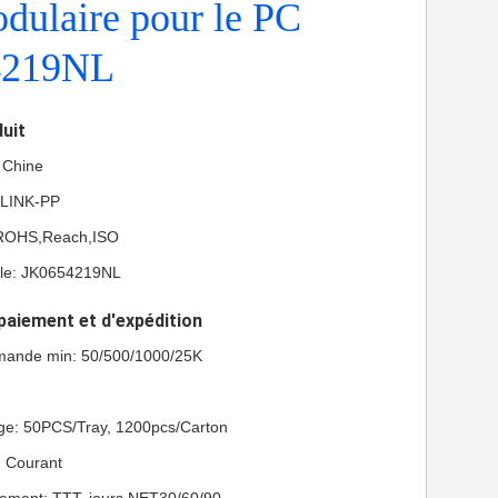
dulaire pour le PC
4219NL
duit
a Chine
 LINK-PP
L,ROHS,Reach,ISO
le: JK0654219NL
paiement et d'expédition
mande min: 50/500/1000/25K
age: 50PCS/Tray, 1200pcs/Carton
n: Courant