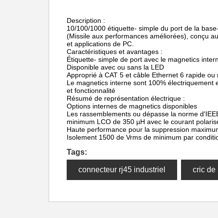
Description :
10/100/1000 étiquette- simple du port de la bas
(Missile aux performances améliorées), conçu au
et applications de PC.
Caractéristiques et avantages :
Étiquette- simple de port avec le magnetics int
Disponible avec ou sans la LED
Approprié à CAT 5 et câble Ethernet 6 rapide ou
Le magnetics interne sont 100% électriquement
et fonctionnalité
Résumé de représentation électrique :
Options internes de magnetics disponibles
Les rassemblements ou dépasse la norme d'IE
minimum LCO de 350 µH avec le courant polaris
Haute performance pour la suppression maximu
Isolement 1500 de Vrms de minimum par conditi
Tags:
connecteur rj45 industriel
cric de 