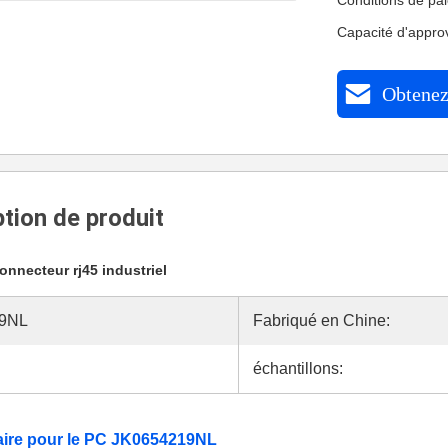
Conditions de pa
Capacité d'appr
Obtenez 
tion de produit
onnecteur rj45 industriel
9NL
Fabriqué en Chine:
échantillons:
aire pour le PC JK0654219NL