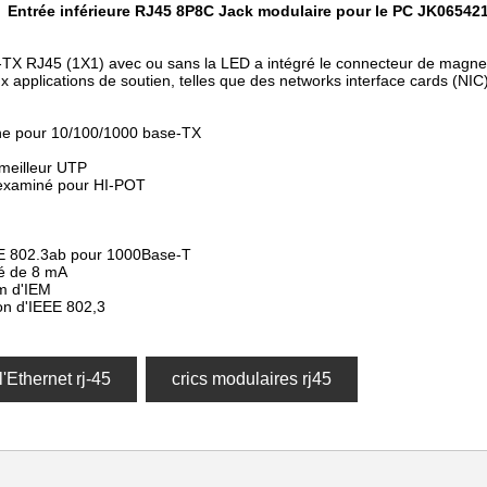
Entrée inférieure RJ45 8P8C Jack modulaire pour le PC JK0654
e-TX RJ45 (1X1) avec ou sans la LED a intégré le connecteur de magne
x applications de soutien, telles que des networks interface cards (N
erne pour 10/100/1000 base-TX
 meilleur UTP
 examiné pour HI-POT
EE 802.3ab pour 1000Base-T
é de 8 mA
m d'IEM
on d'IEEE 802,3
l'Ethernet rj-45
crics modulaires rj45