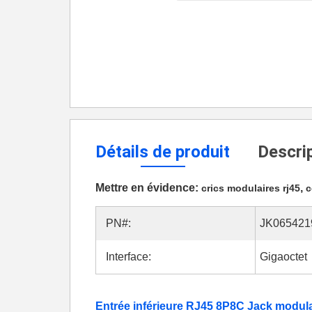
Détails de produit
Descrip
Mettre en évidence:
,
crics modulaires rj45
c
PN#:
JK065421
Interface:
Gigaoctet
Entrée inférieure RJ45 8P8C Jack modul