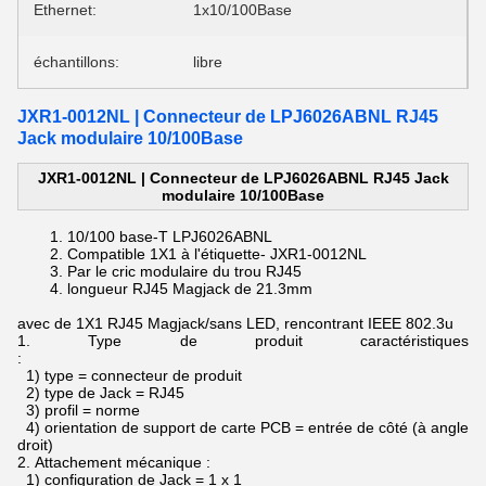
Ethernet:
1x10/100Base
échantillons:
libre
JXR1-0012NL | Connecteur de LPJ6026ABNL RJ45
Jack modulaire 10/100Base
JXR1-0012NL | Connecteur de LPJ6026ABNL RJ45 Jack
modulaire 10/100Base
10/100 base-T
LPJ6026ABNL
Compatible
1X1 à
l'
étiquette-
JXR1-0012NL
Par le
cric modulaire du
trou
RJ45
longueur
RJ45 Magjack de
21.3mm
avec de 1X1 RJ45 Magjack/sans LED, rencontrant IEEE 802.3u
1.
Type de produit caractéristiques
:
1) type = connecteur de produit
2) type de Jack = RJ45
3) profil = norme
4) orientation de support de carte PCB = entrée de côté (à angle
droit)
2.
Attachement mécanique :
1) configuration de Jack = 1 x 1