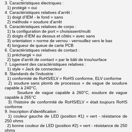
3.
Caractéristiques électriques :
1) protégé = oui
4.
Caractéristiques relatives d'arrêt :
1) doigt d'IEM - le fond = sans
2) méthode = soudure d'arrêt
5.
Caractéristiques relatives de corps :
1) la configuration de port = choisissent/multi
2) doigts d'IEM au dessus et côtés = avec sans
3) orientation = norme de verrou - verrouillez vers le bas
4) longueur de queue de carte PCB
6.
Caractéristiques relatives de contact :
1) préchargé = oui
2) type d'arrêt de contact = par le bâti de trou/surface
7.
Logement des caractéristiques relatives :
1) style = Jack de connecteur
8.
Standards de l'industrie :
1) conformité de RoHS/ELV = RoHS conforme, ELV conforme
2) soudure sans plomb de processus = de vague de soudure
capable à 240°C,
Soudure de vague capable à 260°C, soudure de vague
capable à 265°C
3) l'histoire de conformité de RoHS/ELV = était toujours RoHS
conforme
9.
Inscription d'identification :
1) couleur gauche de LED (position #1) = vert - résistance de
250 ohms
2) bonne couleur de LED (position #2) = vert - résistance de 250
ohms