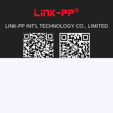
LINK-PP INT'L TECHNOLOGY CO., LIMITED
Connectivity@link-pptech.com
+86-180-18026686530
+8618026686530
link-pp7