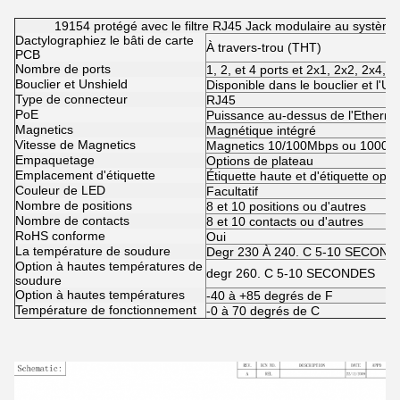
19154 protégé avec le filtre RJ45 Jack modulaire au systèm
Dactylographiez le bâti de carte
À travers-trou (THT)
PCB
Nombre de ports
1, 2, et 4 ports et 2x1, 2x2, 2x4, 
Bouclier et Unshield
Disponible dans le bouclier et l'Un
Type de connecteur
RJ45
PoE
Puissance au-dessus de l'Ethernet
Magnetics
Magnétique intégré
Vitesse de Magnetics
Magnetics 10/100Mbps ou 1000M
Empaquetage
Options de plateau
Emplacement d'étiquette
Étiquette haute et d'étiquette opti
Couleur de LED
Facultatif
Nombre de positions
8 et 10 positions ou d'autres
Nombre de contacts
8 et 10 contacts ou d'autres
RoHS conforme
Oui
La température de soudure
Degr 230 À 240. C 5-10 SECON
Option à hautes températures de
degr 260. C 5-10 SECONDES
soudure
Option à hautes températures
-40 à +85 degrés de F
Température de fonctionnement
-0 à 70 degrés de C