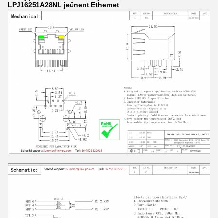
LPJ16251A28NL jeûnent Ethernet