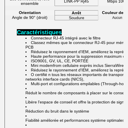
LINK-PP Rj45
Mbps 1000
ensemble
Orientation
Couleur de 
Arrêt
Angle de 90° (droit)
Soudure
Aucun
Caractéristiques
Connecteur RJ-45 intégré avec le filtre
Classez mêmes que le connecteur RJ-45 pour ménage
PCB
Réduisez le rayonnement d'IEM, améliorez la représe
Haute performance pour
la suppression maximum d'
ISO9001, GV, UL, CE, PORTÉE
Mini modemfrom cellulaire exprès inclus SierraWirele
Réduisez le rayonnement d'IEM, améliorez la représe
O
certifié n tous les réseaux importants de transporte
networks interface cards (NICS),
Multi-port et configurations empilables (Through-hol
Réduit le nombre de composants à placer sur le conseil
Libère l'espace de conseil et offre la protection de signal
Réduction du bruit dans le système
Fiabilité améliorée et performances système optimales