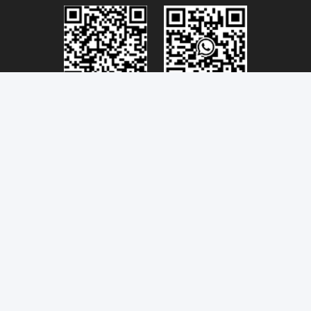
Connectivity@link-pptech.com
+86-180-18026686530
+8618026686530
link-pp7
SECTEUR du sud Huizhou 516229 CHINE de Zhongkai
de ville de ChenJiang de route de NO54 Jinhu