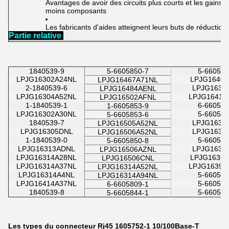
Avantages de avoir des circuits plus courts et les gains 
moins composants
Les fabricants d'aides atteignent leurs buts de réduction
Partie relative
1840539-9
5-6605850-7
5-660542
LPJG16302A24NL
LPJG1640
LPJG16467A71NL
2-1840539-6
LPJG1630
LPJG16484AENL
LPJG16304A52NL
LPJG16414
LPJG16502AFNL
1-1840539-1
6-660542
1-6605853-9
LPJG16302A30NL
5-660542
5-6605853-6
1840539-7
LPJG1631
LPJG16505A52NL
LPJG16305DNL
LPJG1635
LPJG16506A52NL
1-1840539-0
5-660542
5-6605850-8
LPJG16313ADNL
LPJG1636
LPJG16506AZNL
LPJG16314A28NL
LPJG1638
LPJG16506CNL
LPJG16314A37NL
LPJG16394
LPJG16314A52NL
LPJG16314A4NL
5-660530
LPJG16314A94NL
LPJG16414A37NL
5-660541
6-6605809-1
1840539-8
5-660542
5-6605844-1
Les types du connecteur Rj45 1605752-1 10/100Base-T