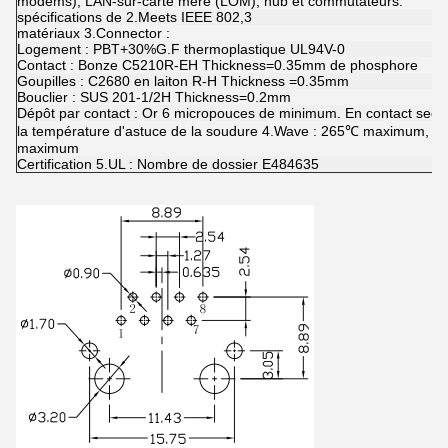
modems), LAN-sur-carte mère (LOM), hub et commutateurs.
spécifications de 2.Meets IEEE 802,3
matériaux 3.Connector :
Logement : PBT+30%G.F thermoplastique UL94V-0
Contact : Bonze C5210R-EH Thickness=0.35mm de phosphore
Goupilles : C2680 en laiton R-H Thickness =0.35mm
Bouclier : SUS 201-1/2H Thickness=0.2mm
Dépôt par contact : Or 6 micropouces de minimum. En contact secte
la température d'astuce de la soudure 4.Wave : 265℃ maximum, se
maximum
Certification 5.UL : Nombre de dossier E484635