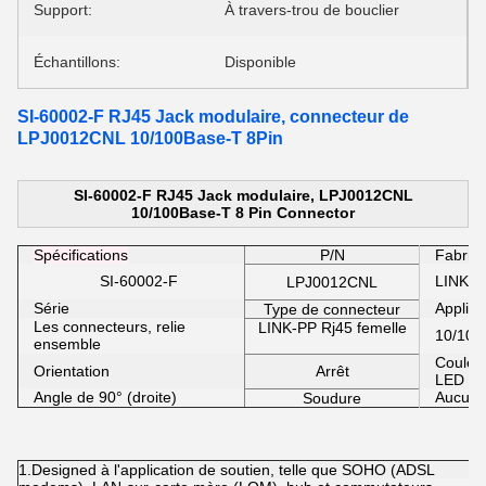
Support:
À travers-trou de bouclier
Échantillons:
Disponible
SI-60002-F RJ45 Jack modulaire, connecteur de
LPJ0012CNL 10/100Base-T 8Pin
SI-60002-F RJ45 Jack modulaire, LPJ0012CNL
10/100Base-T 8 Pin Connector
Spécifications
P/N
Fabrica
SI-60002-F
LINK-P
LPJ0012CNL
Série
Applica
Type de connecteur
Les connecteurs, relie
LINK-PP Rj45 femelle
10/100
ensemble
Couleu
Orientation
Arrêt
LED
Angle de 90° (droite)
Aucun
Soudure
1.Designed à l'application de soutien, telle que SOHO (ADSL