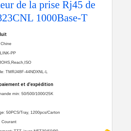
eur de la prise Rj45 de
823CNL 1000Base-T
duit
a Chine
 LINK-PP
L,ROHS,Reach,ISO
le: TMRJ48F-44NDXNL-L
paiement et d'expédition
mande min: 50/500/1000/25K
age: 50PCS/Tray, 1200pcs/Carton
n: Courant