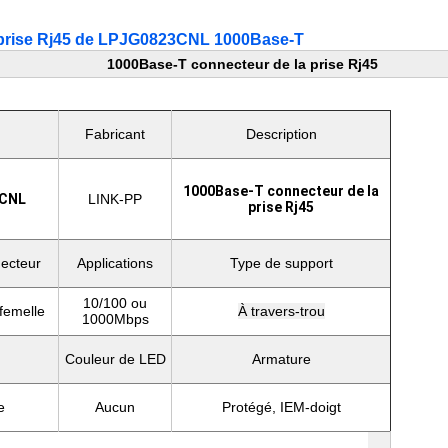
prise Rj45 de LPJG0823CNL 1000Base-T
1000Base-T connecteur de la prise Rj45
Fabricant
Description
1000Base-T connecteur de la
CNL
LINK-PP
prise Rj45
ecteur
Applications
Type de support
10/100 ou
femelle
À travers-trou
1000Mbps
Couleur de LED
Armature
e
Aucun
Protégé, IEM-doigt