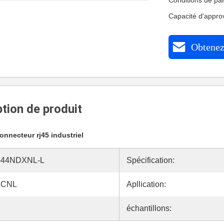
Conditions de pa
Capacité d'appr
Obtenez 
tion de produit
onnecteur rj45 industriel
-44NDXNL-L
Spécification:
3CNL
Apllication:
échantillons: