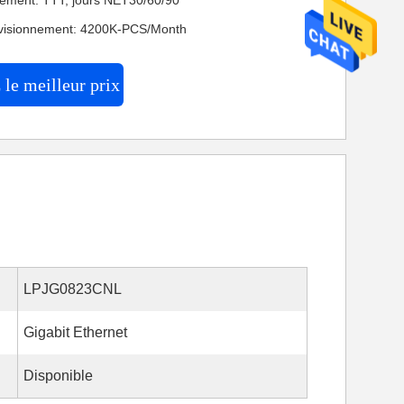
iement: TTT, jours NET30/60/90
ovisionnement: 4200K-PCS/Month
le meilleur prix
LPJG0823CNL
Gigabit Ethernet
Disponible