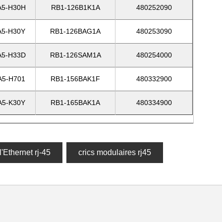
5-H30H
RB1-126B1K1A
480252090
5-H30Y
RB1-126BAG1A
480253090
5-H33D
RB1-126SAM1A
480254000
5-H701
RB1-156BAK1F
480332900
5-K30Y
RB1-165BAK1A
480334900
l'Ethernet rj-45
crics modulaires rj45