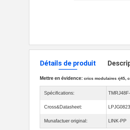
Détails de produit
Descrip
Mettre en évidence:
,
crics modulaires rj45
c
Spécifications:
TMRJ48F
Cross&Datasheet:
LPJG082
Munafactuer original:
LINK-PP