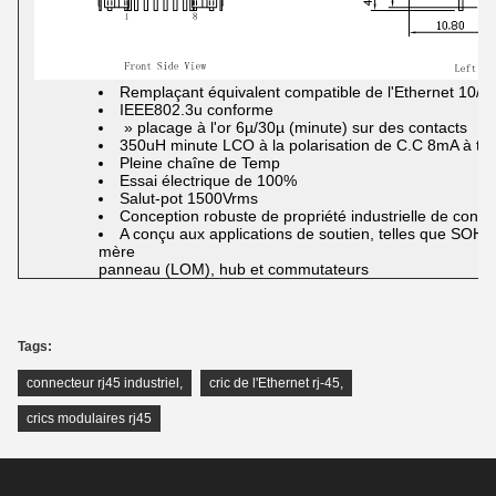
Remplaçant équivalent compatible de l'Ethernet 10/
IEEE802.3u conforme
» placage à l'or 6µ/30µ (minute) sur des contacts
350uH minute LCO à la polarisation de C.C 8mA à tr
Pleine chaîne de Temp
Essai électrique de 100%
Salut-pot 1500Vrms
Conception robuste de propriété industrielle de conta
A conçu aux applications de soutien, telles que SO
mère
panneau (LOM), hub et commutateurs
Tags:
connecteur rj45 industriel
,
cric de l'Ethernet rj-45
,
crics modulaires rj45