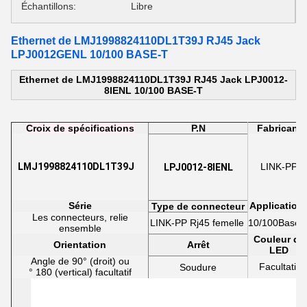
Échantillons:
Libre
Ethernet de LMJ1998824110DL1T39J RJ45 Jack
LPJ0012GENL 10/100 BASE-T
Ethernet de LMJ1998824110DL1T39J RJ45 Jack LPJ0012-
8IENL 10/100 BASE-T
Croix de spécifications
P.N
Fabricant
LMJ1998824110DL1T39J
LINK-PP
LPJ0012-8IENL
Série
Application
Type de connecteur
Les connecteurs, relie
LINK-PP Rj45
femelle
10/100Base-
ensemble
Couleur de
Orientation
Arrêt
LED
Angle de 90° (droit) ou
Facultatif
Soudure
°
180
(vertical) facultatif