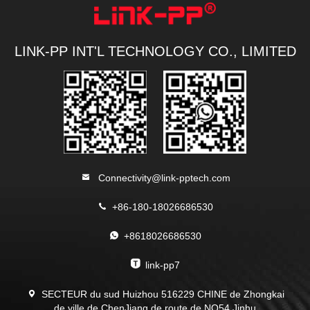
LINK-PP INT'L TECHNOLOGY CO., LIMITED
Connectivity@link-pptech.com
+86-180-18026686530
+8618026686530
link-pp7
SECTEUR du sud Huizhou 516229 CHINE de Zhongkai
de ville de ChenJiang de route de NO54 Jinhu