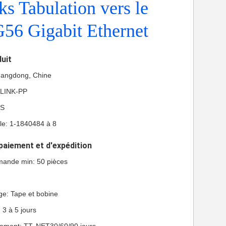
s Tabulation vers le
56 Gigabit Ethernet
duit
Guangdong, Chine
 LINK-PP
HS
e: 1-1840484 à 8
paiement et d'expédition
mande min: 50 pièces
ge: Tape et bobine
: 3 à 5 jours