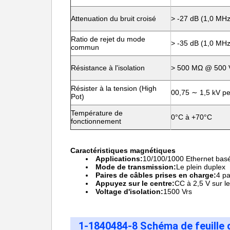
Attenuation du bruit croisé
> -27 dB (1,0 MH
Ratio de rejet du mode
> -35 dB (1,0 MH
commun
Résistance à l'isolation
> 500 MΩ @ 500 
Résister à la tension (High
00,75 ∼ 1,5 kV p
Pot)
Température de
0°C à +70°C
fonctionnement
Caractéristiques magnétiques
Applications:
10/100/1000 Ethernet bas
Mode de transmission:
Le plein duplex
Paires de câbles prises en charge:
4 pa
Appuyez sur le centre:
CC à 2,5 V sur le
Voltage d'isolation:
1500 Vrs
1-1840484-8 Schéma de feuille