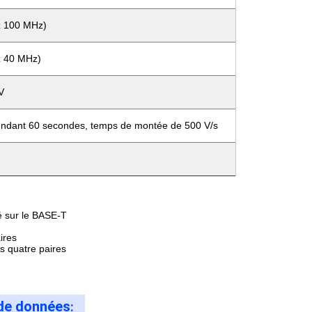
z 100 MHz)
z 40 MHz)
V
endant 60 secondes, temps de montée de 500 V/s
é sur le BASE-T
ires
s quatre paires
 de données
: