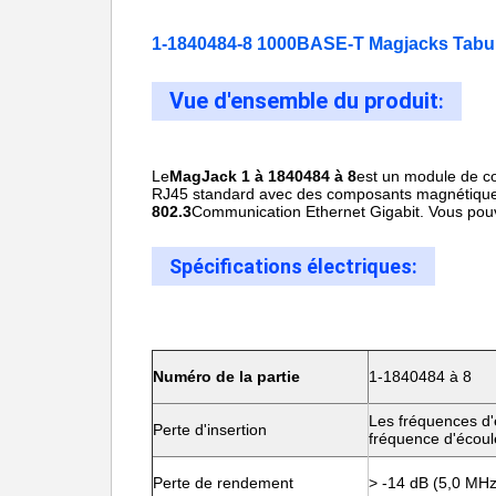
1-1840484-8 1000BASE-T Magjacks Tabula
Vue d'ensemble du produit
:
Le
MagJack 1 à 1840484 à 8
est un module de co
RJ45 standard avec des composants magnétiques 
802.3
Communication Ethernet Gigabit. Vous pouve
Spécifications électriques
:
Numéro de la partie
1-1840484 à 8
Les fréquences d'é
Perte d'insertion
fréquence d'écoul
Perte de rendement
> -14 dB (5,0 MH