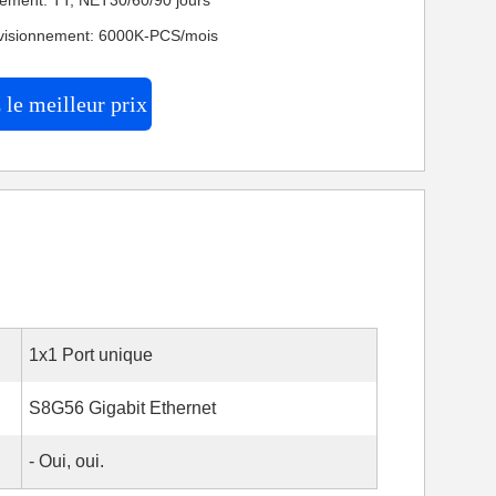
iement: TT, NET30/60/90 jours
ovisionnement: 6000K-PCS/mois
le meilleur prix
1x1 Port unique
S8G56 Gigabit Ethernet
- Oui, oui.