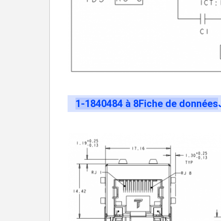
1-1840484 à 8
Fiche de données