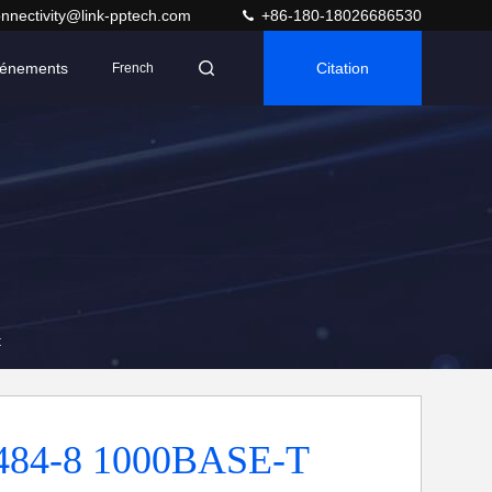
nnectivity@link-pptech.com
+86-180-18026686530
énements
Citation
French
t
484-8 1000BASE-T