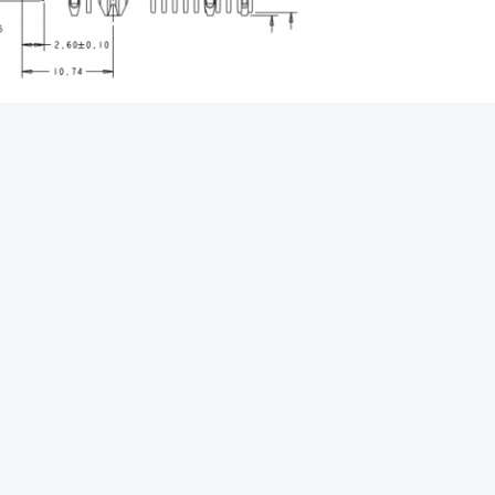
l'Ethernet rj-45
crics modulaires rj45