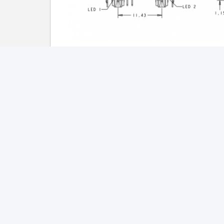
Tags:
connecteur rj45 industriel
cric de 